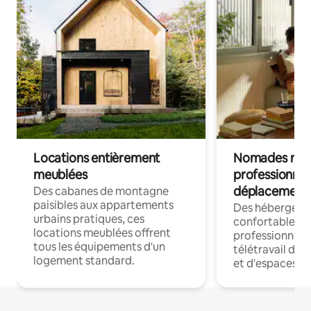
Locations entièrement
Nomades num
meublées
professionnel
déplacement
Des cabanes de montagne
paisibles aux appartements
Des hébergem
urbains pratiques, ces
confortables p
locations meublées offrent
professionnels
tous les équipements d'un
télétravail dis
logement standard.
et d'espaces de