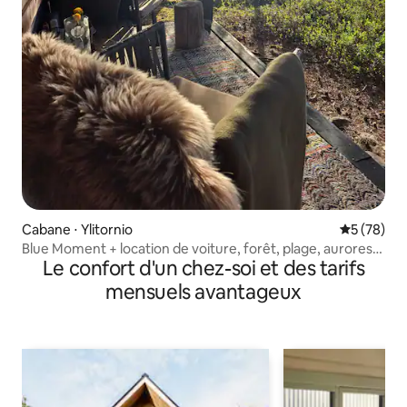
Cabane ⋅ Ylitornio
Évaluation
5 (78)
Blue Moment + location de voiture, forêt, plage, aurores
Le confort d'un chez-soi et des tarifs
boréales
mensuels avantageux