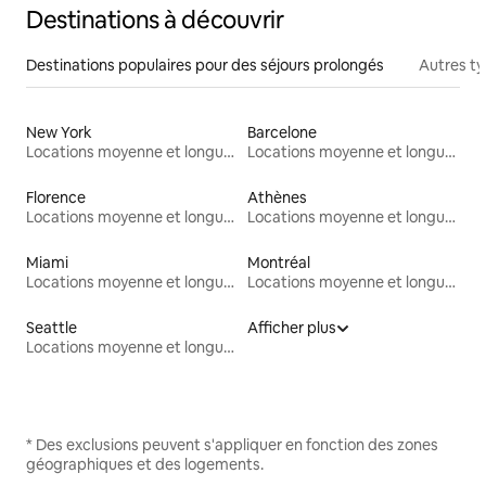
Destinations à découvrir
Destinations populaires pour des séjours prolongés
Autres t
New York
Barcelone
Locations moyenne et longue durée
Locations moyenne et longue durée
Florence
Athènes
Locations moyenne et longue durée
Locations moyenne et longue durée
Miami
Montréal
Locations moyenne et longue durée
Locations moyenne et longue durée
Seattle
Afficher plus
Locations moyenne et longue durée
* Des exclusions peuvent s'appliquer en fonction des zones
géographiques et des logements.