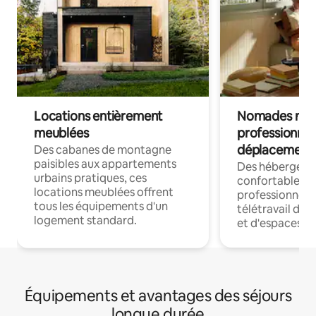
Locations entièrement
Nomades num
meublées
professionnel
déplacement
Des cabanes de montagne
paisibles aux appartements
Des hébergem
urbains pratiques, ces
confortables p
locations meublées offrent
professionnels
tous les équipements d'un
télétravail dis
logement standard.
et d'espaces de
Équipements et avantages des séjours
longue durée