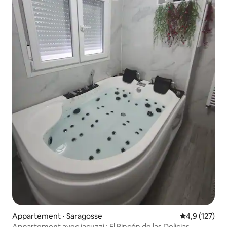
Appartement ⋅ Saragosse
Évaluation mo
4,9 (127)
Appartement avec jacuzzi : El Rincón de las Delicias