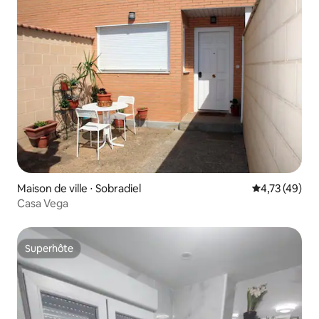
Maison de ville ⋅ Sobradiel
Évaluation mo
4,73 (49)
Casa Vega
Superhôte
Superhôte