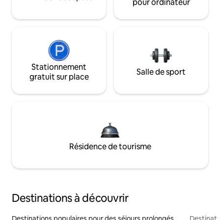
pour ordinateur
Stationnement
Salle de sport
gratuit sur place
Résidence de tourisme
Destinations à découvrir
Destinations populaires pour des séjours prolongés
Destinati