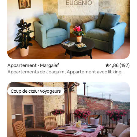
Appartement ⋅ Margalef
Évaluation moy
4,86 (197)
Appartements de Joaquim, Appartement avec lit king
size
Coup de cœur voyageurs
Coup de cœur voyageurs