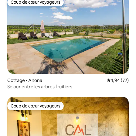
Coup de cœur voyageurs
Coup de cœur voyageurs
Cottage ⋅ Aitona
Évaluation mo
4,94 (77)
Séjour entre les arbres fruitiers
Coup de cœur voyageurs
Coup de cœur voyageurs