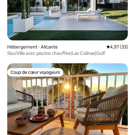
Hébergement ⋅ Alicante
Évaluation mo
4,97 (33)
Sisu|Villa avec piscine chauffée|Las Colinas|Golf
Coup de cœur voyageurs
Coup de cœur voyageurs