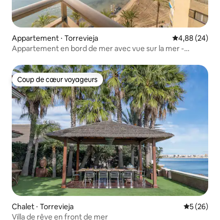
Appartement ⋅ Torrevieja
Évaluation mo
4,88 (24)
Appartement en bord de mer avec vue sur la mer -
Piscine - Centre
Coup de cœur voyageurs
Coup de cœur voyageurs
Chalet ⋅ Torrevieja
Évaluation
5 (26)
Villa de rêve en front de mer