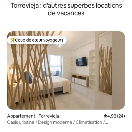
Torrevieja : d'autres superbes locations
de vacances
Coup de cœur voyageurs
Coups de cœur voyageurs les plus appréciés
Appartement ⋅ Torrevieja
Évaluation mo
4,92 (24)
Oasis urbaine / Design moderne / Climatisation /
Emplacement idéal