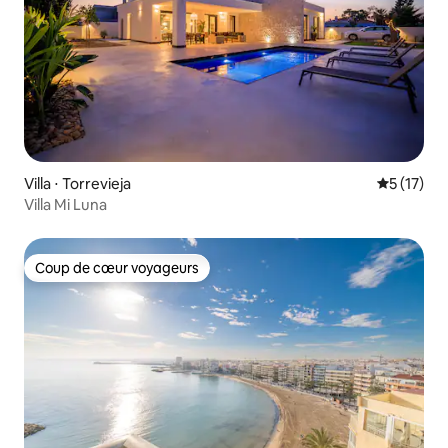
Villa ⋅ Torrevieja
Évaluation
5 (17)
Villa Mi Luna
Coup de cœur voyageurs
Coup de cœur voyageurs