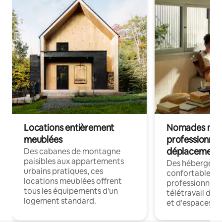
Locations entièrement
Nomades num
meublées
professionnel
déplacement
Des cabanes de montagne
paisibles aux appartements
Des hébergem
urbains pratiques, ces
confortables p
locations meublées offrent
professionnels
tous les équipements d'un
télétravail dis
logement standard.
et d'espaces de