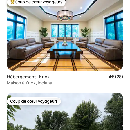
Coup de cœur voyageurs
Coups de cœur voyageurs les plus appréciés
Hébergement ⋅ Knox
Évaluation
5 (28)
Maison à Knox, Indiana
Coup de cœur voyageurs
Coup de cœur voyageurs