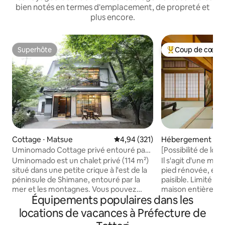
bien notés en termes d'emplacement, de propreté et
plus encore.
Superhôte
Coup de cœur 
Superhôte
Coups de cœur vo
Cottage ⋅ Matsue
Évaluation moyenne sur la base 
4,94 (321)
Hébergement ⋅ H
Uminomado Cottage privé entouré par
[Possibilité de loc
la mer et les montagnes, où vous
campagne japona
Uminomado est un chalet privé (114 m²)
Il s'agit d'une mai
pourrez profiter sans soucis
Tanaka Soh
situé dans une petite crique à l'est de la
pied rénovée, ent
péninsule de Shimane, entouré par la
paisible. Limité à u
mer et les montagnes. Vous pouvez
maison entière est
Équipements populaires dans les
profiter de votre temps sans être
groupe de voyageurs. C'est une
dérangé par personne. Il y a beaucoup
qui évoque le pass
locations de vacances à Préfecture de
de raisons d'y séjourner, que ce soit pour
sur les portes coul