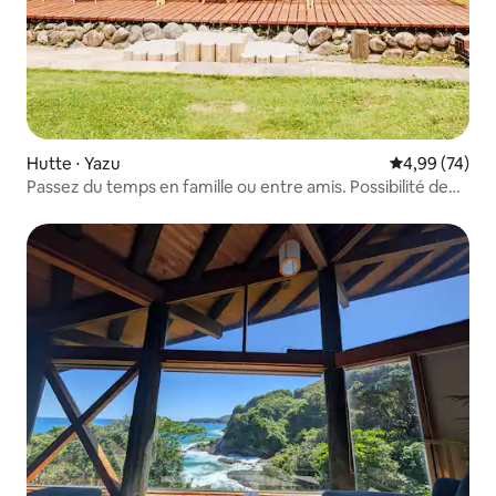
Hutte ⋅ Yazu
Évaluation mo
4,99 (74)
Passez du temps en famille ou entre amis. Possibilité de
faire un barbecue sur la grande terrasse [Limité à un
groupe par jour] Maison traditionnelle ancienne à louer en
totalité : Fam