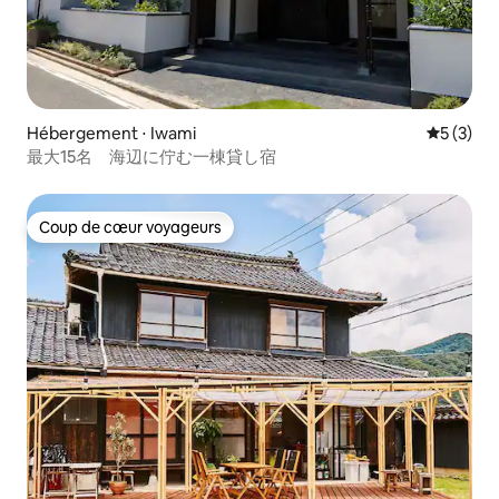
Hébergement ⋅ Iwami
Évaluatio
5 (3)
最大15名 海辺に佇む一棟貸し宿
Coup de cœur voyageurs
Coup de cœur voyageurs