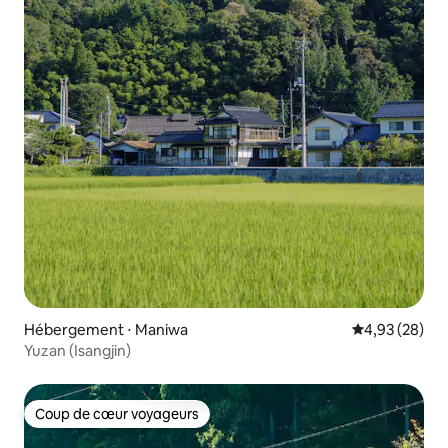
Hébergement ⋅ Maniwa
Évaluation mo
4,93 (28)
Yuzan (Isangjin)
Coup de cœur voyageurs
Coup de cœur voyageurs