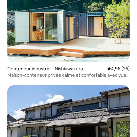
Conteneur industriel ⋅ Nishiawakura
Évaluation mo
4,96 (26)
Maison-conteneur privée calme et confortable avec vue
sur la nature japonaise [réduction pour les séjours
consécutifs]