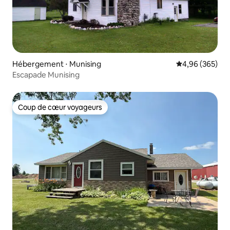
Hébergement ⋅ Munising
Évaluation moy
4,96 (365)
Escapade Munising
Coup de cœur voyageurs
Coup de cœur voyageurs