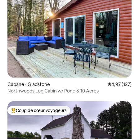
Cabane ⋅ Gladstone
Évaluation moy
4,97 (127)
Northwoods Log Cabin w/ Pond & 10 Acres
Coup de cœur voyageurs
Coups de cœur voyageurs les plus appréciés