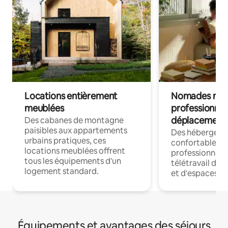
Locations entièrement
Nomades num
meublées
professionnel
déplacement
Des cabanes de montagne
paisibles aux appartements
Des hébergem
urbains pratiques, ces
confortables p
locations meublées offrent
professionnels
tous les équipements d'un
télétravail dis
logement standard.
et d'espaces de
Équipements et avantages des séjours