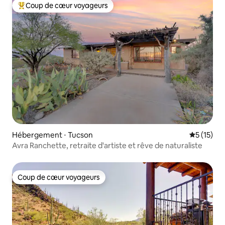
Coup de cœur voyageurs
Coups de cœur voyageurs les plus appréciés
Hébergement ⋅ Tucson
Évaluation
5 (15)
Avra Ranchette, retraite d'artiste et rêve de naturaliste
Coup de cœur voyageurs
Coup de cœur voyageurs