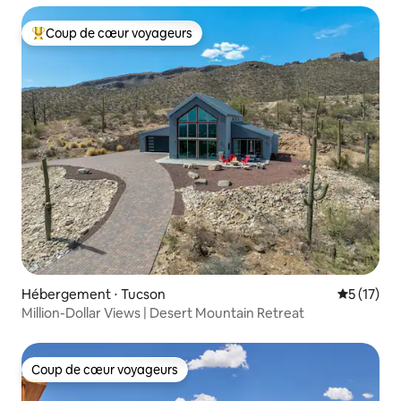
Coup de cœur voyageurs
Coups de cœur voyageurs les plus appréciés
Hébergement ⋅ Tucson
Évaluation
5 (17)
Million-Dollar Views | Desert Mountain Retreat
Coup de cœur voyageurs
Coup de cœur voyageurs