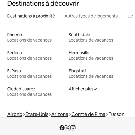
Destinations à découvrir
Destinations à proximité
Autres types de logements
Lie
Phoenix
Scottsdale
Locations de vacances
Locations de vacances
Sedona
Hermosillo
Locations de vacances
Locations de vacances
El Paso
Flagstaff
Locations de vacances
Locations de vacances
Ciudad Juárez
Afficher plus
Locations de vacances
Airbnb
États-Unis
Arizona
Comté de Pima
Tucson