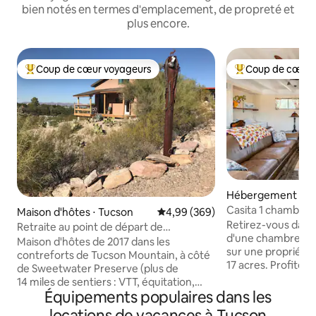
bien notés en termes d'emplacement, de propreté et
plus encore.
Coup de cœur voyageurs
Coup de cœur 
Coups de cœur voyageurs les plus appréciés
Coups de cœur vo
Hébergement ⋅ T
Casita 1 chambre s
Maison d'hôtes ⋅ Tucson
Évaluation moyenne sur la base 
4,99 (369)
contreforts pitto
Retirez-vous dans 
Retraite au point de départ de
d'une chambre à We
randonnée dans le désert de Sonora
Maison d'hôtes de 2017 dans les
sur une propriété
contreforts de Tucson Mountain, à côté
17 acres. Profitez d
de Sweetwater Preserve (plus de
climatisation/chau
14 miles de sentiers : VTT, équitation,
complète avec eau
Équipements populaires dans les
course à pied et randonnée) ! Profitez
glaçons, d'un mic
de la baignoire géante, du barbecue, des
locations de vacances à Tucson