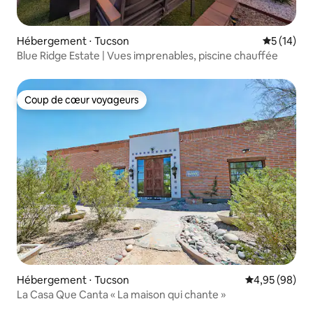
Hébergement ⋅ Tucson
Évaluation
5 (14)
Blue Ridge Estate | Vues imprenables, piscine chauffée
Coup de cœur voyageurs
Coup de cœur voyageurs
Hébergement ⋅ Tucson
Évaluation mo
4,95 (98)
La Casa Que Canta « La maison qui chante »