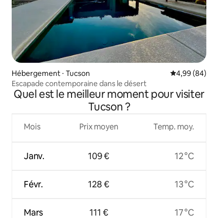
Hébergement ⋅ Tucson
Évaluation mo
4,99 (84)
Escapade contemporaine dans le désert
Quel est le meilleur moment pour visiter
Tucson ?
Mois
Prix moyen
Temp. moy.
Janv.
109 €
12 °C
Févr.
128 €
13 °C
Mars
111 €
17 °C