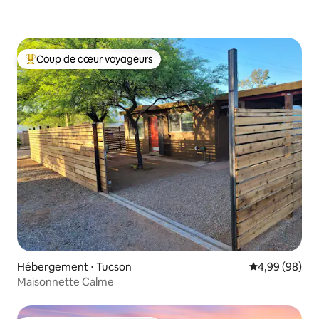
Coup de cœur voyageurs
Coups de cœur voyageurs les plus appréciés
Hébergement ⋅ Tucson
Évaluation mo
4,99 (98)
Maisonnette Calme