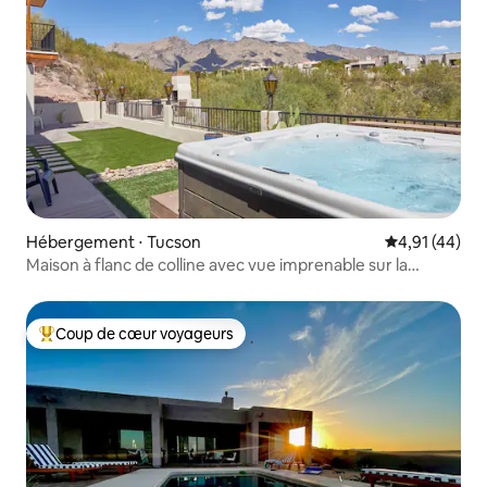
Hébergement ⋅ Tucson
Évaluation mo
4,91 (44)
Maison à flanc de colline avec vue imprenable sur la
montagne et jacuzzi
Coup de cœur voyageurs
Coups de cœur voyageurs les plus appréciés