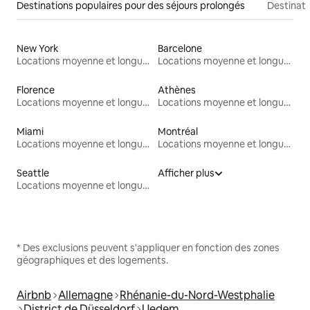
Destinations populaires pour des séjours prolongés
Destinati
New York
Barcelone
Locations moyenne et longue durée
Locations moyenne et longue durée
Florence
Athènes
Locations moyenne et longue durée
Locations moyenne et longue durée
Miami
Montréal
Locations moyenne et longue durée
Locations moyenne et longue durée
Seattle
Afficher plus
Locations moyenne et longue durée
* Des exclusions peuvent s'appliquer en fonction des zones
géographiques et des logements.
Airbnb
Allemagne
Rhénanie-du-Nord-Westphalie
District de Düsseldorf
Uedem