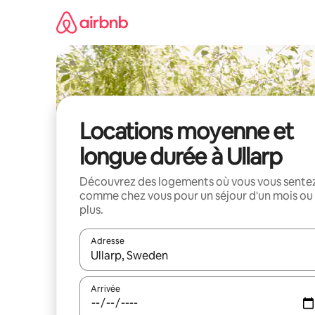
Aller
directement
au
contenu
Locations moyenne et
longue durée à Ullarp
Découvrez des logements où vous vous sente
comme chez vous pour un séjour d'un mois ou
plus.
Adresse
Lorsque les résultats s'affichent, utilisez les flèc
Arrivée