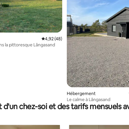
Évaluation moyenne sur la base de 48 comme
4,92 (48)
ns la pittoresque Långasand
e sur la base de 9 commentaires : 5 sur 5
Hébergement
Le calme à Långasand
t d'un chez-soi et des tarifs mensuels 