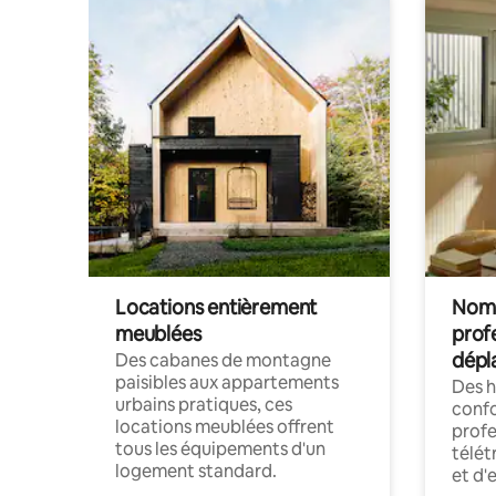
Locations entièrement
Noma
meublées
prof
dépl
Des cabanes de montagne
paisibles aux appartements
Des 
urbains pratiques, ces
confo
locations meublées offrent
profe
tous les équipements d'un
télét
logement standard.
et d'