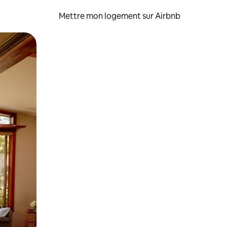
Mettre mon logement sur Airbnb
sant glisser.