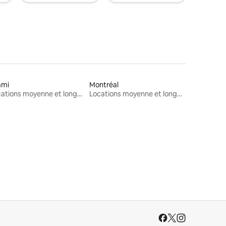
ami
Montréal
Locations moyenne et longue durée
Locations moyenne et longue durée