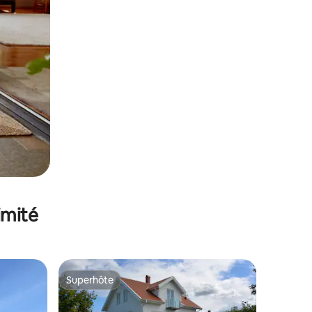
imité
Superhôte
lus appréciés
Superhôte