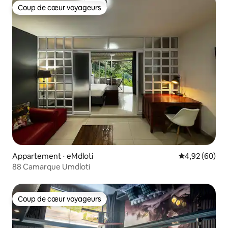
Coup de cœur voyageurs
Coup de cœur voyageurs
Appartement ⋅ eMdloti
Évaluation mo
4,92 (60)
88 Camarque Umdloti
Coup de cœur voyageurs
Coup de cœur voyageurs