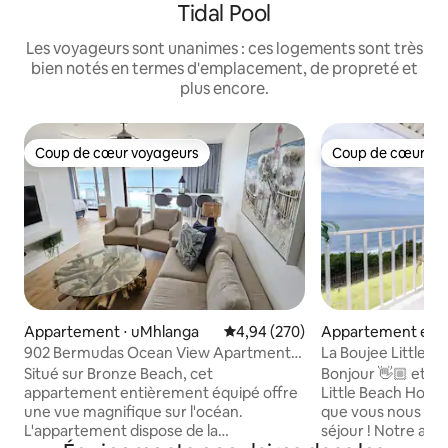
Tidal Pool
Les voyageurs sont unanimes : ces logements sont très
bien notés en termes d'emplacement, de propreté et
plus encore.
Coup de cœur voyageurs
Coup de cœur vo
Coup de cœur voyageurs
Coup de cœur vo
Appartement ⋅ uMhlanga
Évaluation moyenne sur la base 
4,94 (270)
Appartement en r
⋅ eMdloti
902 Bermudas Ocean View Apartment,
La Boujee Little 
Umhlanga
Situé sur Bronze Beach, cet
Bonjour 👋🏼 et bienvenue à The Boujee
appartement entièrement équipé offre
Little Beach Hous
une vue magnifique sur l'océan.
que vous nous aye
L'appartement dispose de la
séjour ! Notre appartement moderne