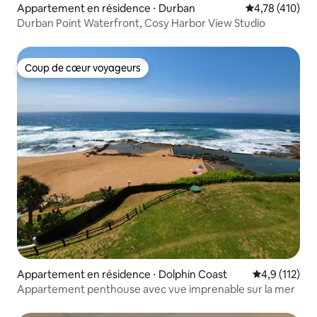
Appartement en résidence ⋅ Durban
Évaluation moy
4,78 (410)
Durban Point Waterfront, Cosy Harbor View Studio
Coup de cœur voyageurs
Coup de cœur voyageurs
Appartement en résidence ⋅ Dolphin Coast
Évaluation mo
4,9 (112)
Appartement penthouse avec vue imprenable sur la mer