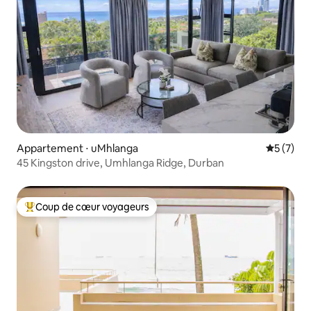
Appartement ⋅ uMhlanga
Évaluatio
5 (7)
45 Kingston drive, Umhlanga Ridge, Durban
Coup de cœur voyageurs
Coups de cœur voyageurs les plus appréciés