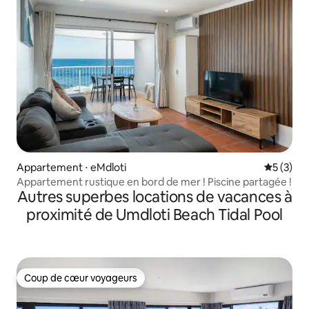
Appartement ⋅ eMdloti
Évaluatio
5 (3)
Appartement rustique en bord de mer ! Piscine partagée !
Autres superbes locations de vacances à
proximité de Umdloti Beach Tidal Pool
Coup de cœur voyageurs
Coup de cœur voyageurs