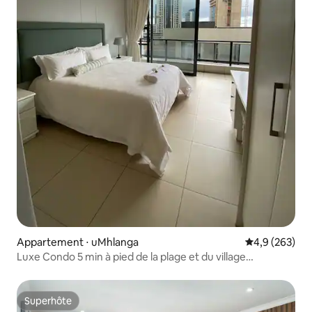
Appartement ⋅ uMhlanga
Évaluation mo
4,9 (263)
Luxe Condo 5 min à pied de la plage et du village
d'Umhlanga
Superhôte
Superhôte