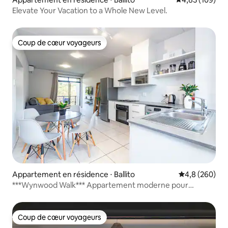
Elevate Your Vacation to a Whole New Level.
Coup de cœur voyageurs
Coup de cœur voyageurs
Appartement en résidence ⋅ Ballito
Évaluation mo
4,8 (260)
***Wynwood Walk*** Appartement moderne pour
4 personnes
Coup de cœur voyageurs
Coup de cœur voyageurs