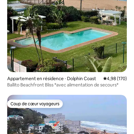
Appartement en résidence ⋅ Dolphin Coast
Évaluation moy
4,98 (170)
Ballito Beachfront Bliss *avec alimentation de secours*
Coup de cœur voyageurs
Coup de cœur voyageurs