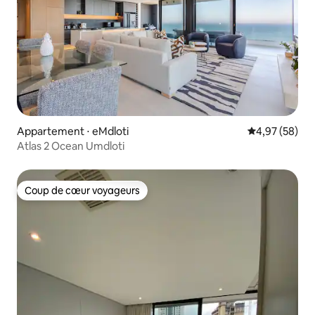
Appartement ⋅ eMdloti
Évaluation mo
4,97 (58)
Atlas 2 Ocean Umdloti
Coup de cœur voyageurs
Coup de cœur voyageurs