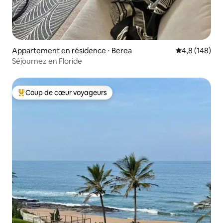
Appartement en résidence ⋅ Berea
Évaluation mo
4,8 (148)
Séjournez en Floride
Coup de cœur voyageurs
Coups de cœur voyageurs les plus appréciés