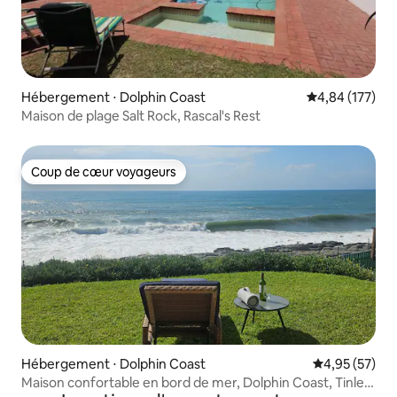
Hébergement ⋅ Dolphin Coast
Évaluation moy
4,84 (177)
Maison de plage Salt Rock, Rascal's Rest
Coup de cœur voyageurs
Coup de cœur voyageurs
Hébergement ⋅ Dolphin Coast
Évaluation mo
4,95 (57)
Maison confortable en bord de mer, Dolphin Coast, Tinley