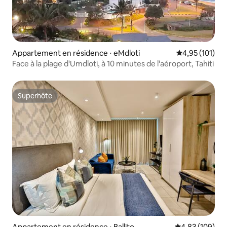
Appartement en résidence ⋅ eMdloti
Évaluation moy
4,95 (101)
Face à la plage d'Umdloti, à 10 minutes de l'aéroport, Tahiti
Superhôte
Superhôte
Appartement en résidence ⋅ Ballito
Évaluation moy
4,83 (109)