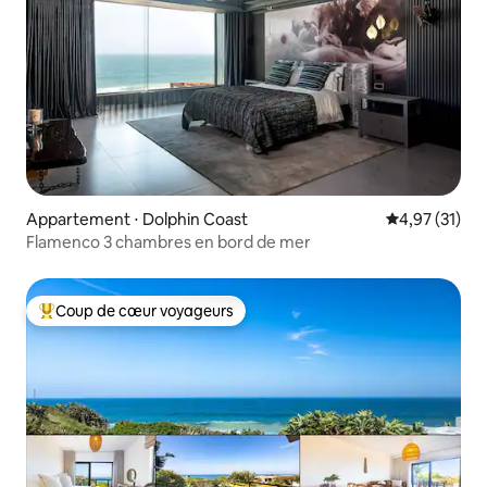
Appartement ⋅ Dolphin Coast
Évaluation mo
4,97 (31)
Flamenco 3 chambres en bord de mer
Coup de cœur voyageurs
Coups de cœur voyageurs les plus appréciés