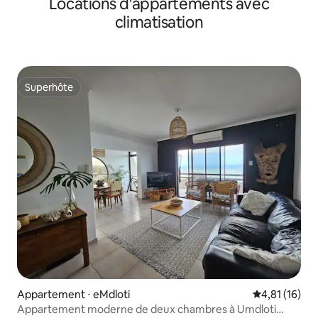
Locations d'appartements avec
Manor
climatisation
Superhôte
Superhôte
Appartement ⋅ eMdloti
Évaluation mo
4,81 (16)
Appartement moderne de deux chambres à Umdloti