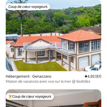
Coup de cœur voyageurs
Coup de cœur voyageurs
Hébergement ⋅ Genazzano
Évaluation mo
4,92 (61)
Maison de vacances avec vue sur la mer @ Seatides
Coup de cœur voyageurs
Coups de cœur voyageurs les plus appréciés