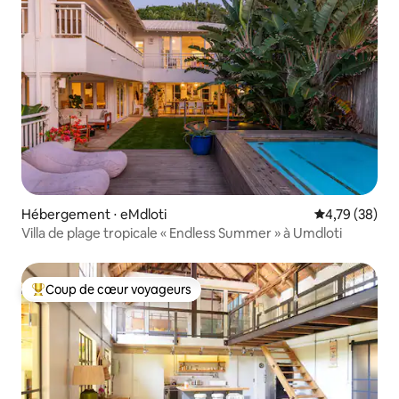
Hébergement ⋅ eMdloti
Évaluation mo
4,79 (38)
Villa de plage tropicale « Endless Summer » à Umdloti
Coup de cœur voyageurs
Coups de cœur voyageurs les plus appréciés