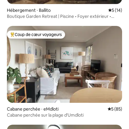
Hébergement ⋅ Ballito
Évaluation
5 (14)
Boutique Garden Retreat | Piscine • Foyer extérieur •
Plage
Coup de cœur voyageurs
Coups de cœur voyageurs les plus appréciés
Cabane perchée ⋅ eMdloti
Évaluation
5 (85)
Cabane perchée sur la plage d'Umdloti