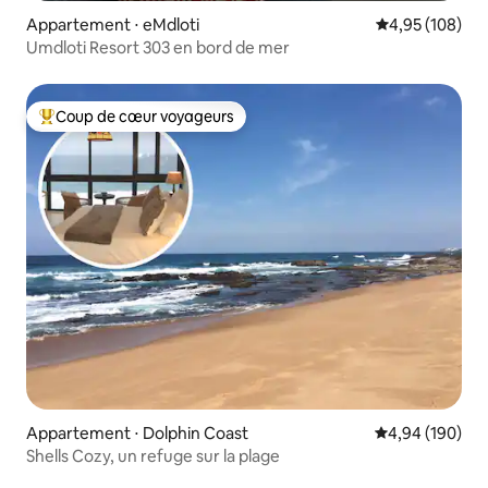
Appartement ⋅ eMdloti
Évaluation moy
4,95 (108)
Umdloti Resort 303 en bord de mer
Coup de cœur voyageurs
Coups de cœur voyageurs les plus appréciés
Appartement ⋅ Dolphin Coast
Évaluation moy
4,94 (190)
Shells Cozy, un refuge sur la plage