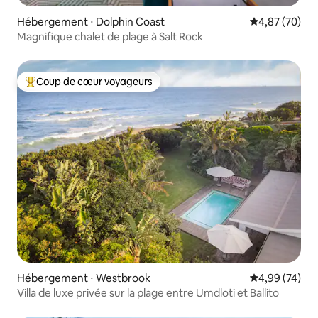
Hébergement ⋅ Dolphin Coast
Évaluation mo
4,87 (70)
Magnifique chalet de plage à Salt Rock
Coup de cœur voyageurs
Coups de cœur voyageurs les plus appréciés
Hébergement ⋅ Westbrook
Évaluation mo
4,99 (74)
Villa de luxe privée sur la plage entre Umdloti et Ballito