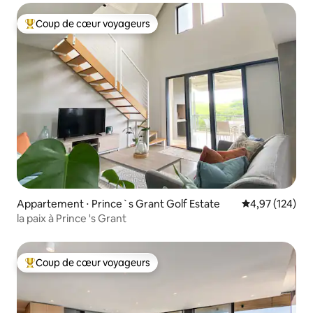
Coup de cœur voyageurs
Coups de cœur voyageurs les plus appréciés
Appartement ⋅ Prince`s Grant Golf Estate
Évaluation moy
4,97 (124)
la paix à Prince 's Grant
Coup de cœur voyageurs
Coups de cœur voyageurs les plus appréciés