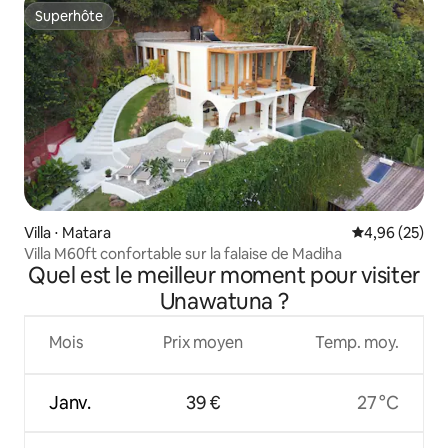
Superhôte
Superhôte
Villa ⋅ Matara
Évaluation mo
4,96 (25)
Villa M60ft confortable sur la falaise de Madiha
Quel est le meilleur moment pour visiter
Unawatuna ?
Mois
Prix moyen
Temp. moy.
Janv.
39 €
27 °C