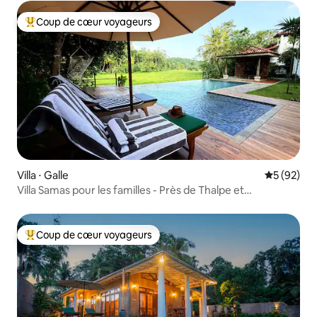
Coup de cœur voyageurs
Coups de cœur voyageurs les plus appréciés
Villa ⋅ Galle
Évaluation
5 (92)
Villa Samas pour les familles - Près de Thalpe et
Unawatuna
Coup de cœur voyageurs
Coups de cœur voyageurs les plus appréciés