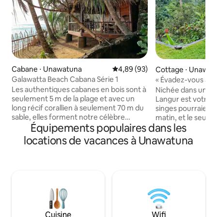
Cabane ⋅ Unawatuna
Évaluation moyenne sur la base
4,89 (93)
Cottage ⋅ Unawat
Galawatta Beach Cabana Série 1
« Évadez-vous à C
bonheur dans la ju
Les authentiques cabanes en bois sont à
Nichée dans une ju
seulement 5 m de la plage et avec un
Langur est votre 
long récif corallien à seulement 70 m du
singes pourraient 
sable, elles forment notre célèbre
matin, et le seul tr
Équipements populaires dans les
piscine naturelle. Parfois, vous pouvez
oiseaux qui passen
nager avec des tortues géantes. Vous
seulement 10 minu
locations de vacances à Unawatuna
pouvez nager toute l'année et 24h/24.
célèbres plages d
Nous fournissons tous les services dont
Jungle Beach. Dé
vous avez besoin. Des transferts
confort climatisé
aéroport aux visites ou excursions d'une
une connexion Wi-
journée, en passant par la pêche, la
déconnectez-vous
plongée avec tuba le long du récif, la
profitez du specta
plongée sous-marine depuis le centre
Entouré de rizière
de plongée d'Unawatuna, les repas et les
naturelle de Rumass
Cuisine
Wifi