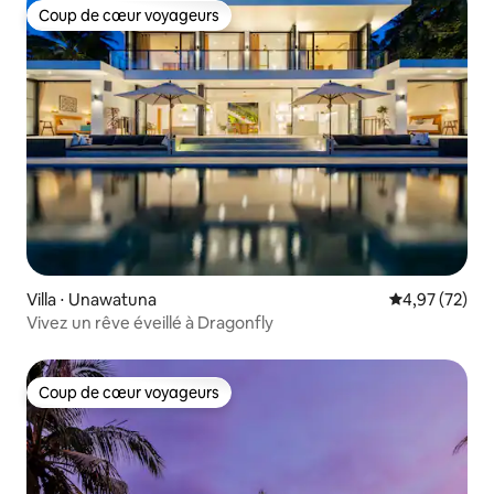
Coup de cœur voyageurs
Coup de cœur voyageurs
Villa ⋅ Unawatuna
Évaluation mo
4,97 (72)
Vivez un rêve éveillé à Dragonfly
Coup de cœur voyageurs
Coup de cœur voyageurs