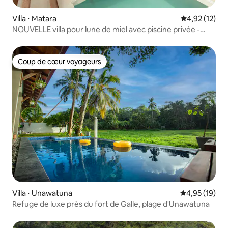
Villa ⋅ Matara
Évaluation mo
4,92 (12)
NOUVELLE villa pour lune de miel avec piscine privée -
AMARE Villas
Coup de cœur voyageurs
Coup de cœur voyageurs
Villa ⋅ Unawatuna
Évaluation mo
4,95 (19)
Refuge de luxe près du fort de Galle, plage d'Unawatuna