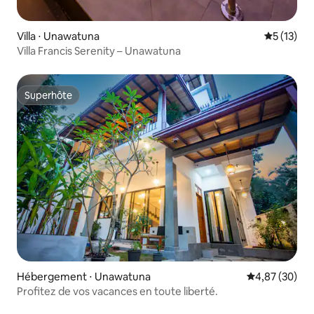
Villa ⋅ Unawatuna
Évaluation
5 (13)
Villa Francis Serenity – Unawatuna
Superhôte
Superhôte
Hébergement ⋅ Unawatuna
Évaluation mo
4,87 (30)
Profitez de vos vacances en toute liberté.