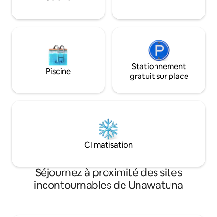
boissons, les traitements ayurvédiques
pour les amoureux 
et les cours de yoga. Dites-nous
rêveurs à la reche
simplement ce que vous aimez faire.
romantique, sauv
confortable ! »
Stationnement
Piscine
gratuit sur place
Climatisation
Séjournez à proximité des sites
incontournables de Unawatuna