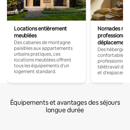
Locations entièrement
Nomades num
meublées
professionnel
déplacement
Des cabanes de montagne
paisibles aux appartements
Des hébergem
urbains pratiques, ces
confortables p
locations meublées offrent
professionnels
tous les équipements d'un
télétravail dis
logement standard.
et d'espaces de
Équipements et avantages des séjours
longue durée