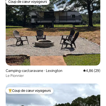
Coup de cœur voyageurs
Coup de cœur voyageurs
Camping-car/caravane ⋅ Lexington
Évaluation mo
4,86 (29)
Le Pionnier
Coup de cœur voyageurs
Coups de cœur voyageurs les plus appréciés