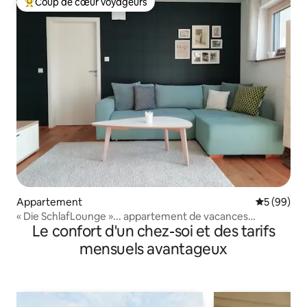
Coup de cœur voyageurs
Coups de cœur voyageurs les plus appréciés
Appartement
Évaluation
5 (99)
« Die SchlafLounge »... appartement de vacances
Le confort d'un chez-soi et des tarifs
chaleureux
mensuels avantageux