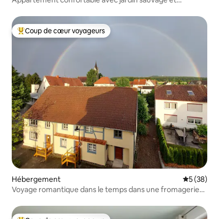
romantique
Coup de cœur voyageurs
Coups de cœur voyageurs les plus appréciés
Hébergement
Évaluation
5 (38)
Voyage romantique dans le temps dans une fromagerie
historique