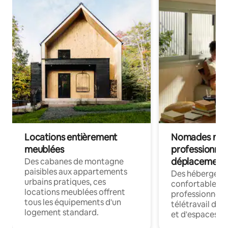
Locations entièrement
Nomades num
meublées
professionnel
déplacement
Des cabanes de montagne
paisibles aux appartements
Des hébergem
urbains pratiques, ces
confortables p
locations meublées offrent
professionnels
tous les équipements d'un
télétravail dis
logement standard.
et d'espaces de