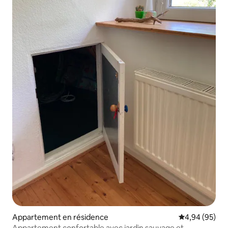
Appartement en résidence
Évaluation mo
4,94 (95)
Appartement confortable avec jardin sauvage et