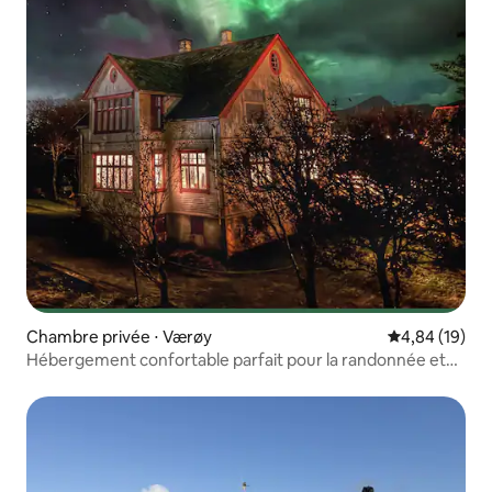
Chambre privée ⋅ Værøy
Évaluation mo
4,84 (19)
Hébergement confortable parfait pour la randonnée et
les aurores boréales