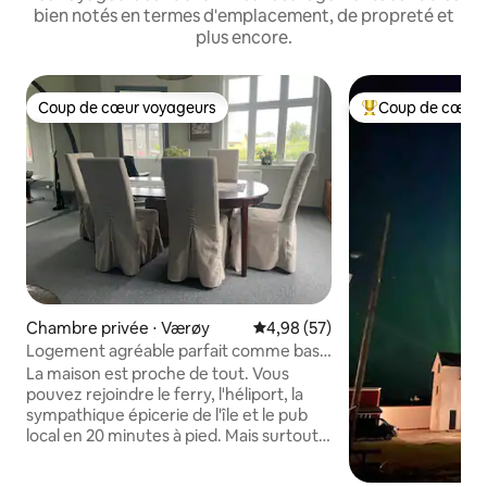
bien notés en termes d'emplacement, de propreté et
plus encore.
Coup de cœur voyageurs
Coup de cœur 
Coup de cœur voyageurs
Coups de cœur vo
Chambre privée ⋅ Værøy
Évaluation moyenne sur la base
4,98 (57)
Logement agréable parfait comme base
pour la randonnée
La maison est proche de tout. Vous
pouvez rejoindre le ferry, l'héliport, la
sympathique épicerie de l'île et le pub
local en 20 minutes à pied. Mais surtout,
vous avez un excellent point de départ
pour des randonnées fantastiques et de