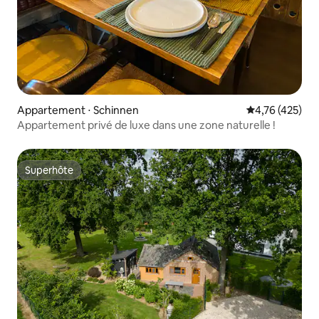
Appartement ⋅ Schinnen
Évaluation moy
4,76 (425)
Appartement privé de luxe dans une zone naturelle !
Superhôte
Superhôte