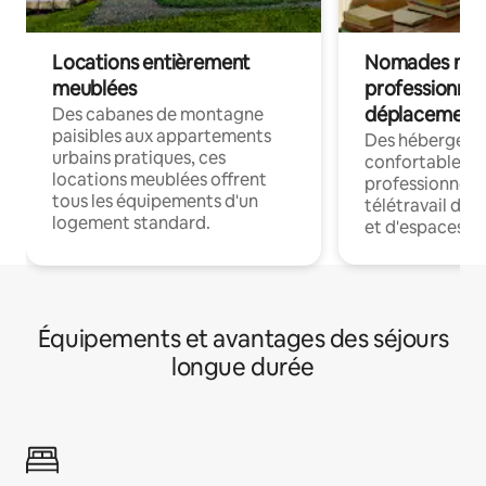
Locations entièrement
Nomades num
meublées
professionnel
déplacement
Des cabanes de montagne
paisibles aux appartements
Des hébergem
urbains pratiques, ces
confortables p
locations meublées offrent
professionnels
tous les équipements d'un
télétravail dis
logement standard.
et d'espaces de
Équipements et avantages des séjours
longue durée