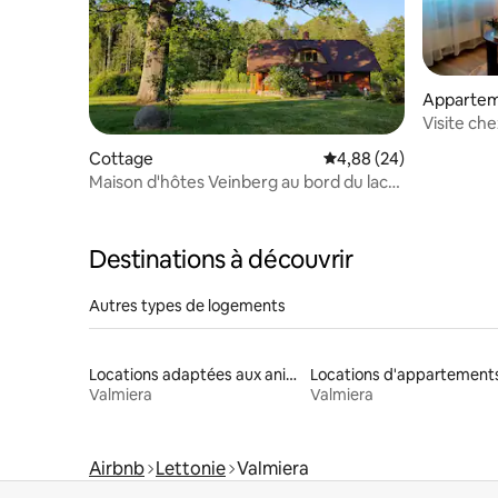
Appartem
Visite ch
Cottage
Évaluation moyenne sur
4,88 (24)
Maison d'hôtes Veinberg au bord du lac
avec sauna
Destinations à découvrir
Autres types de logements
Locations adaptées aux animaux
Locations d'appartement
Valmiera
Valmiera
Airbnb
Lettonie
Valmiera