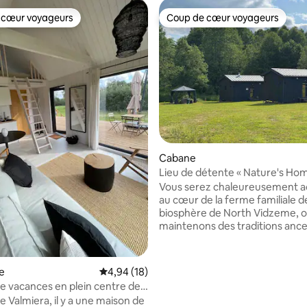
 cœur voyageurs
Coup de cœur voyageurs
 cœur voyageurs
Coup de cœur voyageurs
Cabane
Lieu de détente « Nature's Ho
Vous serez chaleureusement ac
au cœur de la ferme familiale de
biosphère de North Vidzeme, 
maintenons des traditions ance
créant un lieu de repos, de bien
de friandises naturelles. Endroit relaxant
avec sensation d'espace dispon
e
Évaluation moyenne sur la base de 18 comme
4,94 (18)
la campagne lettone Salon, ca
e vacances en plein centre de
sauna avec sauna letton, barbe
e Valmiera, il y a une maison de
brasero, belvédère paysagé av