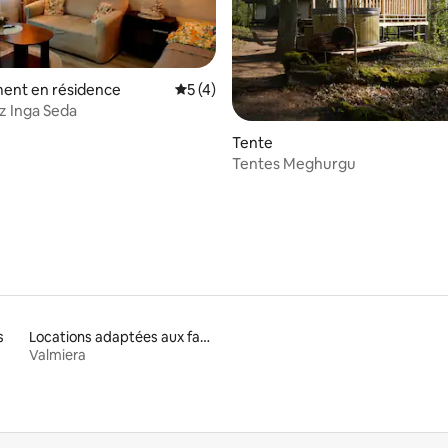
ent en résidence
Évaluation moyenne sur la base de 4 co
5 (4)
ez Inga Seda
 la base de 24 commentaires : 4,88 sur 5
Tente
Tentes Meghurgu
s
Locations adaptées aux familles
Valmiera