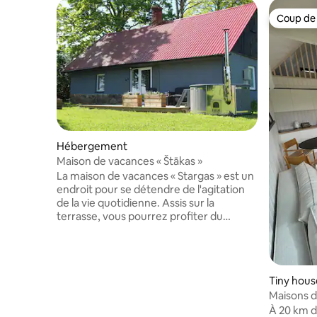
Coup de
Coup de
Hébergement
Maison de vacances « Štākas »
La maison de vacances « Stargas » est un
endroit pour se détendre de l'agitation
de la vie quotidienne. Assis sur la
terrasse, vous pourrez profiter du
silence et de la tranquillité de la nature.
La maison dispose de 2 chambres et
d'une cuisine entièrement équipée ainsi
que d'une salle d'eau avec douche et
Tiny hous
toalet. La cuisine dispose d'un
Maisons d
réfrigérateur, d'une plaque de cuisson,
Meadow
À 20 km d
d'un four à micro-ondes, d'une bouilloire,