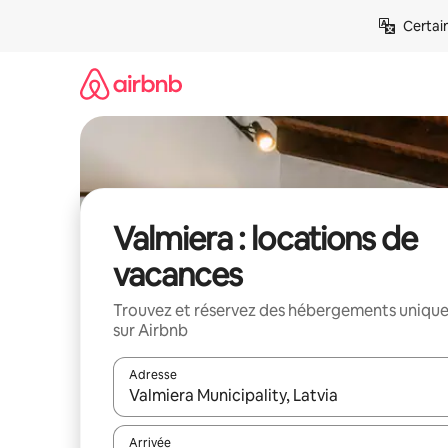
Aller
Certai
directement
au
contenu
Valmiera : locations de
vacances
Trouvez et réservez des hébergements uniqu
sur Airbnb
Adresse
Lorsque les résultats s'affichent, utilisez les flèc
Arrivée