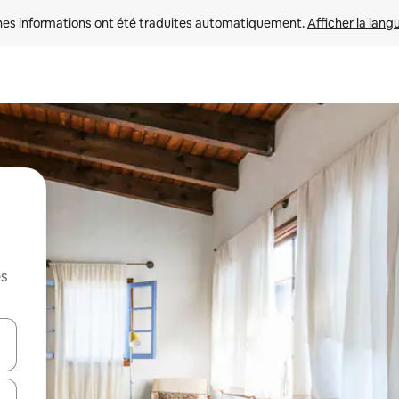
nes informations ont été traduites automatiquement. 
Afficher la lang
es
hes vers le haut et vers le bas pour les parcourir ou en appuyant et en fai