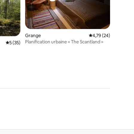
mmentaires : 5 sur 5
Grange
Évaluation moyenne su
4,79 (24)
Planification urbaine « The Scantland »
Évaluation moyenne sur la base de 35 commentaires : 5 sur 5
5 (35)