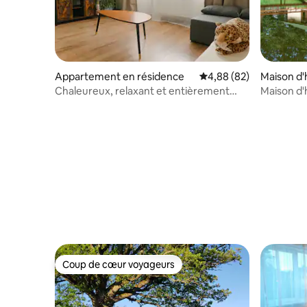
Appartement en résidence
Évaluation moyenne sur
4,88 (82)
Maison d'
Chaleureux, relaxant et entièrement
Maison d'
équipé. Pour 3 voyageurs.
Coup de cœur voyageurs
Coup de cœur voyageurs