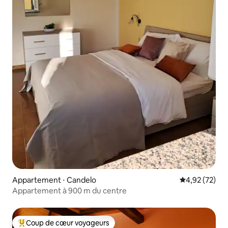
Appartement ⋅ Candelo
Évaluation mo
4,92 (72)
Appartement à 900 m du centre
Coup de cœur voyageurs
Coups de cœur voyageurs les plus appréciés