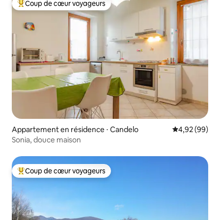
Coup de cœur voyageurs
Coups de cœur voyageurs les plus appréciés
Appartement en résidence ⋅ Candelo
Évaluation mo
4,92 (99)
Sonia, douce maison
Coup de cœur voyageurs
Coups de cœur voyageurs les plus appréciés