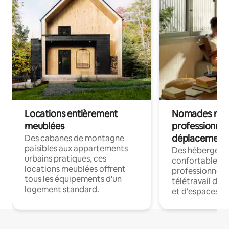
Locations entièrement
Nomades num
meublées
professionnel
déplacement
Des cabanes de montagne
paisibles aux appartements
Des hébergem
urbains pratiques, ces
confortables p
locations meublées offrent
professionnels
tous les équipements d'un
télétravail dis
logement standard.
et d'espaces de