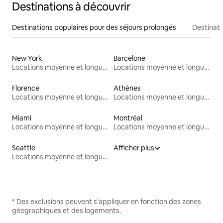
Destinations à découvrir
Destinations populaires pour des séjours prolongés
Destinati
New York
Barcelone
Locations moyenne et longue durée
Locations moyenne et longue durée
Florence
Athènes
Locations moyenne et longue durée
Locations moyenne et longue durée
Miami
Montréal
Locations moyenne et longue durée
Locations moyenne et longue durée
Seattle
Afficher plus
Locations moyenne et longue durée
* Des exclusions peuvent s'appliquer en fonction des zones
géographiques et des logements.