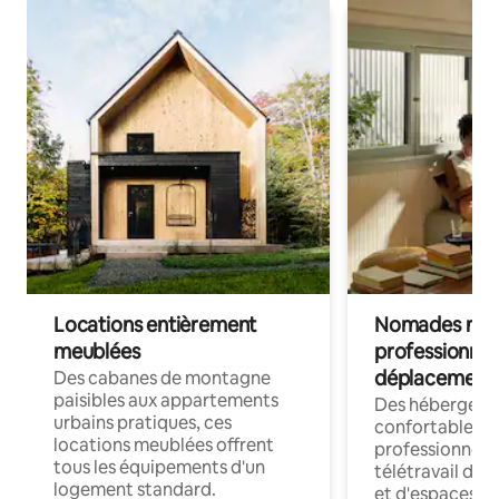
Locations entièrement
Nomades num
meublées
professionnel
déplacement
Des cabanes de montagne
paisibles aux appartements
Des hébergem
urbains pratiques, ces
confortables p
locations meublées offrent
professionnels
tous les équipements d'un
télétravail dis
logement standard.
et d'espaces de