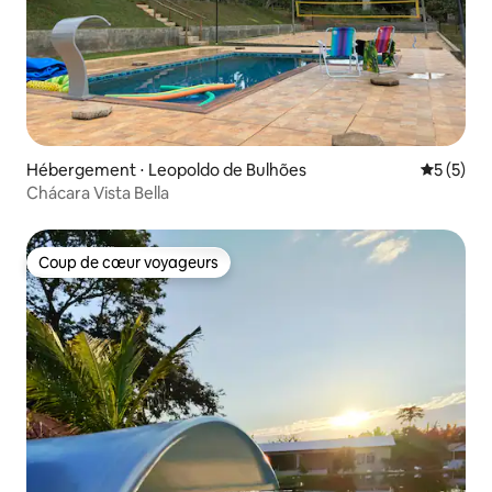
Hébergement ⋅ Leopoldo de Bulhões
Évaluatio
5 (5)
Chácara Vista Bella
Coup de cœur voyageurs
Coup de cœur voyageurs