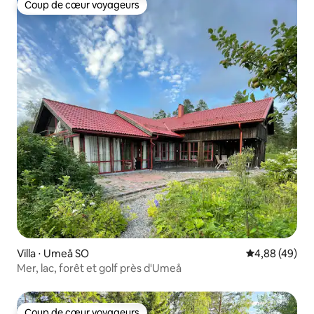
Coup de cœur voyageurs
Coup de cœur voyageurs
Villa ⋅ Umeå SO
Évaluation mo
4,88 (49)
Mer, lac, forêt et golf près d'Umeå
Coup de cœur voyageurs