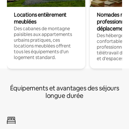
Locations entièrement
Nomades num
meublées
professionnel
déplacement
Des cabanes de montagne
paisibles aux appartements
Des hébergem
urbains pratiques, ces
confortables p
locations meublées offrent
professionnels
tous les équipements d'un
télétravail dis
logement standard.
et d'espaces de
Équipements et avantages des séjours
longue durée