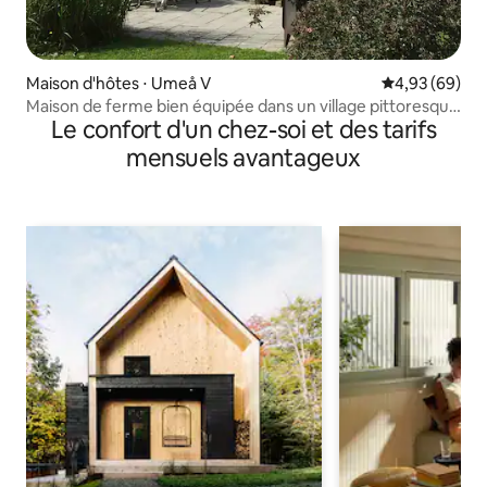
Maison d'hôtes ⋅ Umeå V
Évaluation mo
4,93 (69)
Maison de ferme bien équipée dans un village pittoresque
Le confort d'un chez-soi et des tarifs
à 15 km d'Umeå
mensuels avantageux