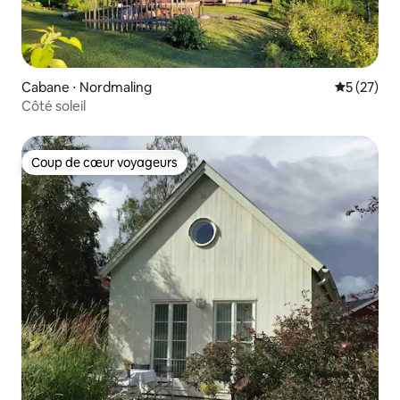
Cabane ⋅ Nordmaling
Évaluation
5 (27)
Côté soleil
Coup de cœur voyageurs
Coup de cœur voyageurs