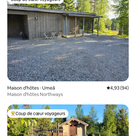
Coup de cœur voyageurs
Maison d'hôtes ⋅ Umeå
Évaluation mo
4,93 (94)
Maison d'hôtes Northways
Coup de cœur voyageurs
Coups de cœur voyageurs les plus appréciés