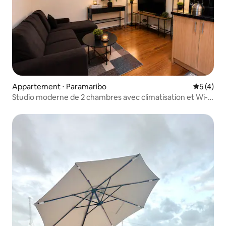
Appartement ⋅ Paramaribo
Évaluatio
5 (4)
Studio moderne de 2 chambres avec climatisation et Wi-Fi
à Paramaribo North