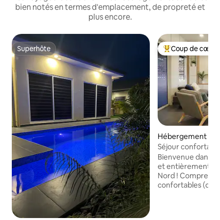
bien notés en termes d'emplacement, de propreté et
plus encore.
Superhôte
Coup de cœur 
Superhôte
Coups de cœur vo
Hébergement ⋅ P
Séjour confortabl
Bienvenue dans n
et entièrement éq
Nord ! Comprend 
confortables (dont
salle de bain privé
équipée, un salon
terrasse, une buan