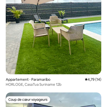
Appartement ⋅ Paramaribo
Évaluation mo
4,79 (14)
HORLOGE, CasaTua Suriname 12b
Coup de cœur voyageurs
Coup de cœur voyageurs