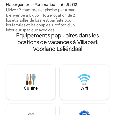
et sèche-linge et 
Hébergement ⋅ Paramaribo
Évaluation moyenne sur la base
4,92 (12)
pour les familles, 
Ukiyo : 2 chambres et piscine par Amara
les voyageurs d'aff
Apartments
Bienvenue à Ukiyo ! Notre location de 2
proximité des co
lits et 2 salles de bain est parfaite pour
marché du dimanc
les familles et les couples. Profitez d'un
10 minutes du cent
intérieur spacieux avec des
tranquillité et com
Équipements populaires dans les
équipements modernes et beaucoup de
pour un séjour parf
lumière naturelle. La cuisine
locations de vacances à Villapark
entièrement équipée et le salon ouvert
Voorland Leliëndaal
sont parfaits pour se divertir. Sortez vers
un paradis avec un jardin ensoleillé et
profitez de notre piscine partagée pour
vous rafraîchir. Les chambres
confortables assurent un sommeil
reposant. Situé dans un quartier calme,
nous sommes à quelques kilomètres des
principales attractions. Amara
Cuisine
Wifi
Apartments