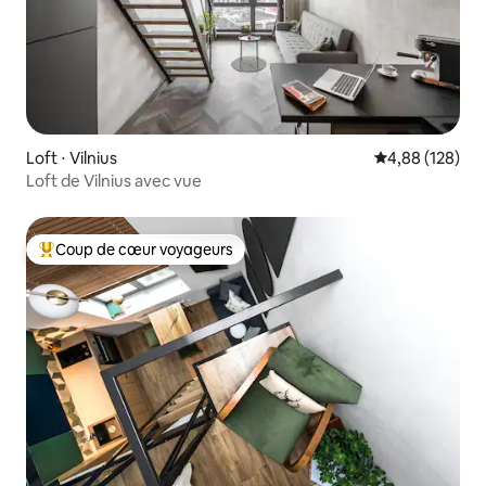
Loft ⋅ Vilnius
Évaluation moy
4,88 (128)
Loft de Vilnius avec vue
Coup de cœur voyageurs
Coups de cœur voyageurs les plus appréciés