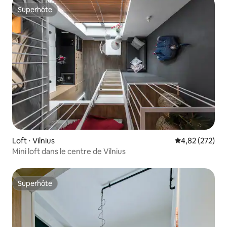
Superhôte
Superhôte
Loft ⋅ Vilnius
Évaluation moy
4,82 (272)
Mini loft dans le centre de Vilnius
Superhôte
Superhôte