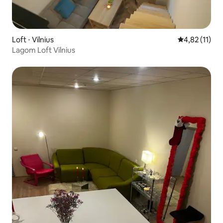
Loft ⋅ Vilnius
Évaluation mo
4,82 (11)
Lagom Loft Vilnius