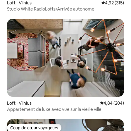
Loft ⋅ Vilnius
Évaluation moy
4,92 (315)
Studio White RadioLofts/Arrivée autonome
Loft ⋅ Vilnius
Évaluation moy
4,84 (204)
Appartement de luxe avec vue sur la vieille ville
Coup de cœur voyageurs
Coup de cœur voyageurs