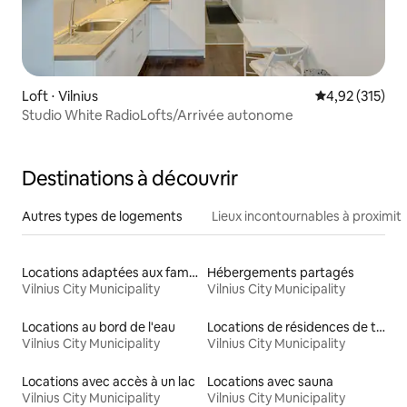
Loft ⋅ Vilnius
Évaluation moy
4,92 (315)
Studio White RadioLofts/Arrivée autonome
Destinations à découvrir
Autres types de logements
Lieux incontournables à proximit
Locations adaptées aux familles
Hébergements partagés
Vilnius City Municipality
Vilnius City Municipality
Locations au bord de l'eau
Locations de résidences de tourisme
Vilnius City Municipality
Vilnius City Municipality
Locations avec accès à un lac
Locations avec sauna
Vilnius City Municipality
Vilnius City Municipality