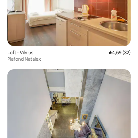
Loft ⋅ Vilnius
Évaluation mo
4,69 (32)
Plafond Natalex