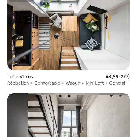
Superhôte
Loft ⋅ Vilnius
Évaluation moy
4,89 (277)
Réduction ⭐️ Confortable ⭐️ Waouh ⭐️ Mini Loft ⭐️ Central