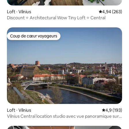
Loft ⋅ Vilnius
Évaluation moy
4,94 (263)
Discount ⭐️ Architectural Wow Tiny Loft ⭐️ Central
Coup de cœur voyageurs
Coup de cœur voyageurs
Loft ⋅ Vilnius
Évaluation mo
4,9 (193)
Vilnius Central location studio avec vue panoramique sur
la ville