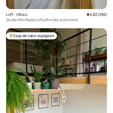
Loft ⋅ Vilnius
Évaluation moy
4,82 (296)
Studio Mini RadioLofts/Arrivée autonome
Coup de cœur voyageurs
Coups de cœur voyageurs les plus appréciés