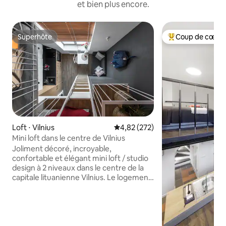
et bien plus encore.
Superhôte
Coup de cœur 
Superhôte
Coups de cœur vo
Loft ⋅ Vilnius
Évaluation moyenne sur la base 
4,82 (272)
Mini loft dans le centre de Vilnius
Joliment décoré, incroyable,
confortable et élégant mini loft / studio
design à 2 niveaux dans le centre de la
capitale lituanienne Vilnius. Le logement
entier peut accueillir 3 adultes. Cuisine
complète, salle de bain, lave-linge et
sèche-linge. Ce bâtiment d'ascenseur
moderne est idéalement situé à
distance de marche de la vieille ville