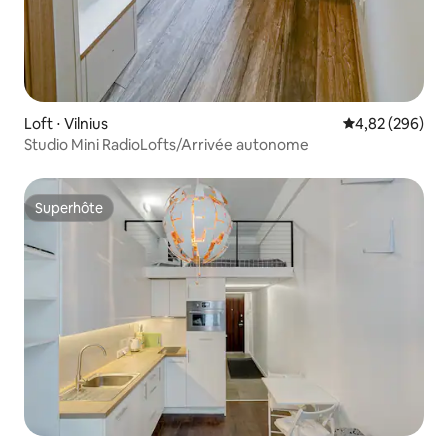
Loft ⋅ Vilnius
Évaluation moy
4,82 (296)
Studio Mini RadioLofts/Arrivée autonome
Superhôte
Superhôte