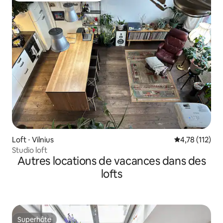
Loft ⋅ Vilnius
Évaluation moy
4,78 (112)
Studio loft
Autres locations de vacances dans des
lofts
Superhôte