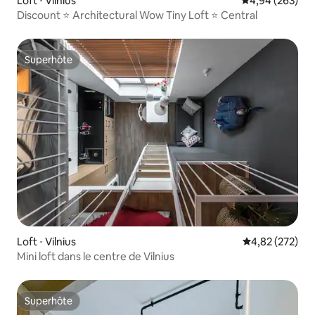
Loft ⋅ Vilnius
Évaluation moy
4,94 (263)
Discount ⭐️ Architectural Wow Tiny Loft ⭐️ Central
Superhôte
Superhôte
Loft ⋅ Vilnius
Évaluation moy
4,82 (272)
Mini loft dans le centre de Vilnius
Superhôte
Superhôte