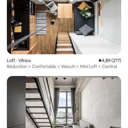
Loft ⋅ Vilnius
Évaluation moy
4,89 (277)
Réduction ⭐️ Confortable ⭐️ Waouh ⭐️ Mini Loft ⭐️ Central