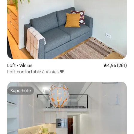
Loft ⋅ Vilnius
Évaluation moy
4,95 (261)
Loft confortable à Vilnius ❤️
Superhôte
Superhôte