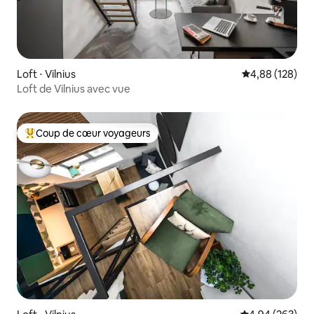
Loft ⋅ Vilnius
Évaluation moy
4,88 (128)
Loft de Vilnius avec vue
Coup de cœur voyageurs
Coups de cœur voyageurs les plus appréciés