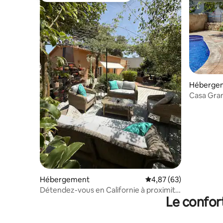
Héberge
Casa Gran
adultes 
Hébergement
Évaluation moyenne sur
4,87 (63)
Détendez-vous en Californie à proximité
Le confor
de Siges