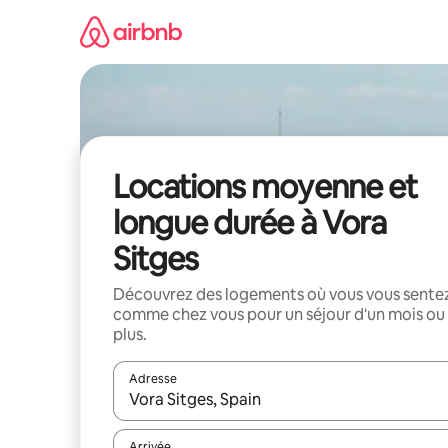
Aller
directement
au
contenu
Locations moyenne et
longue durée à Vora
Sitges
Découvrez des logements où vous vous sente
comme chez vous pour un séjour d'un mois ou
plus.
Adresse
Lorsque les résultats s'affichent, utilisez les flèc
Arrivée