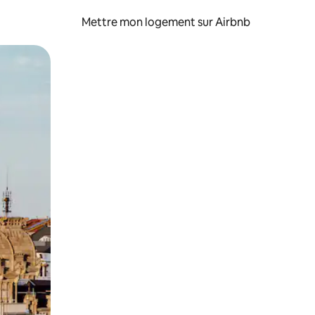
Mettre mon logement sur Airbnb
sant glisser.