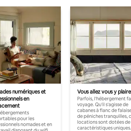
des numériques et
Vous allez vous y plaire
essionnels en
Parfois, l'hébergement fai
voyage. Qu'il s'agisse de
acement
cabanes à flanc de falais
hébergements
de péniches tranquilles, 
rtables pour les
locations sont dotées de
ssionnels nomades et en
caractéristiques uniques
ravail disposant du wifi