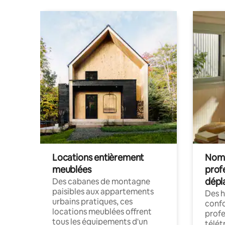
Locations entièrement
Noma
meublées
prof
dépl
Des cabanes de montagne
paisibles aux appartements
Des 
urbains pratiques, ces
confo
locations meublées offrent
profe
tous les équipements d'un
télét