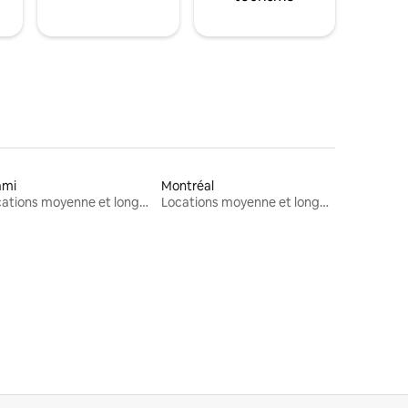
ami
Montréal
Locations moyenne et longue durée
Locations moyenne et longue durée