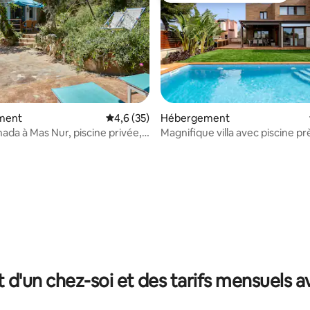
ment
Évaluation moyenne sur la base de 35 comm
4,6 (35)
Hébergement
ada à Mas Nur, piscine privée,
Magnifique villa avec piscine pr
uniquement
plage
 la base de 63 commentaires : 4,87 sur 5
t d'un chez-soi et des tarifs mensuels 