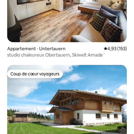
Appartement ⋅ Untertauern
Évaluation moy
4,93 (153)
studio chaleureux Obertauern, Skiwelt Amade´
Coup de cœur voyageurs
Coup de cœur voyageurs