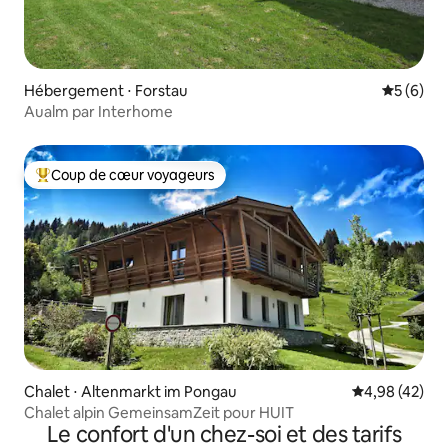
Hébergement ⋅ Forstau
Évaluatio
5 (6)
Aualm par Interhome
Coup de cœur voyageurs
Coups de cœur voyageurs les plus appréciés
Chalet ⋅ Altenmarkt im Pongau
Évaluation mo
4,98 (42)
Chalet alpin GemeinsamZeit pour HUIT
Le confort d'un chez-soi et des tarifs