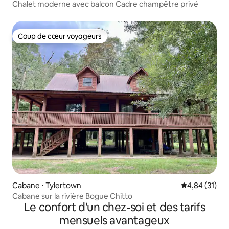
Chalet moderne avec balcon Cadre champêtre privé
Coup de cœur voyageurs
Coup de cœur voyageurs
Cabane ⋅ Tylertown
Évaluation mo
4,84 (31)
Cabane sur la rivière Bogue Chitto
Le confort d'un chez-soi et des tarifs
mensuels avantageux