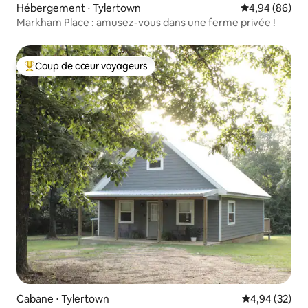
Hébergement ⋅ Tylertown
Évaluation mo
4,94 (86)
Markham Place : amusez-vous dans une ferme privée !
Coup de cœur voyageurs
Coups de cœur voyageurs les plus appréciés
Cabane ⋅ Tylertown
Évaluation mo
4,94 (32)