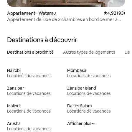
Appartement ⋅ Watamu
Évaluation mo
4,92 (93)
Appartement de luxe de 2 chambres en bord de mer à
Medina Palms
Destinations à découvrir
Destinations à proximité
Autres types de logements
Lie
Nairobi
Mombasa
Locations de vacances
Locations de vacances
Zanzibar
Zanzibar Island
Locations de vacances
Locations de vacances
Malindi
Dar es Salam
Locations de vacances
Locations de vacances
Arusha
Afficher plus
Locations de vacances