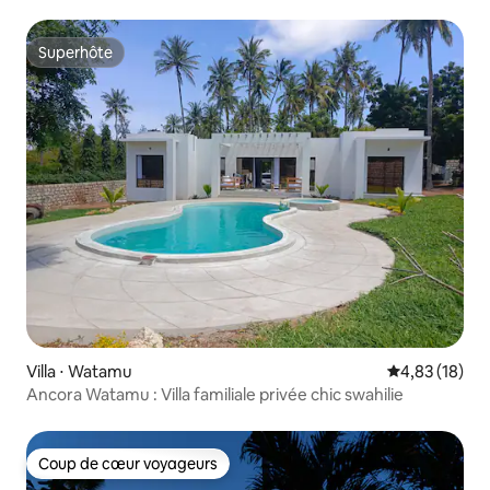
Superhôte
Superhôte
Villa ⋅ Watamu
Évaluation mo
4,83 (18)
Ancora Watamu : Villa familiale privée chic swahilie
Coup de cœur voyageurs
Coup de cœur voyageurs