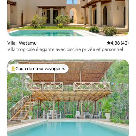
Villa ⋅ Watamu
Évaluation mo
4,88 (42)
Villa tropicale élégante avec piscine privée et personnel
Coup de cœur voyageurs
Coups de cœur voyageurs les plus appréciés