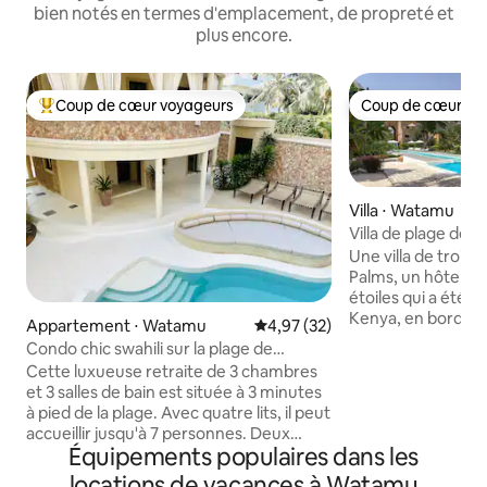
bien notés en termes d'emplacement, de propreté et
plus encore.
Coup de cœur voyageurs
Coup de cœur vo
Coups de cœur voyageurs les plus appréciés
Coup de cœur vo
Villa ⋅ Watamu
Villa de plage de 
Medina Palms à 
Une villa de trois
Palms, un hôtel et
étoiles qui a été é
Kenya, en bord de
Appartement ⋅ Watamu
Évaluation moyenne sur la base
4,97 (32)
des plus belles plages
Condo chic swahili sur la plage de
est entièrement e
Watamu
Cette luxueuse retraite de 3 chambres
nettoyée, et les v
et 3 salles de bain est située à 3 minutes
l'ensemble de l'hô
à pied de la plage. Avec quatre lits, il peut
restaurant, un bar
accueillir jusqu'à 7 personnes. Deux
salle de sport, un
Équipements populaires dans les
suites avec lit King Size disposent d'une
nautiques, un spa, e
salle de bain attenante, tandis que la
locations de vacances à Watamu
Avec la réception 