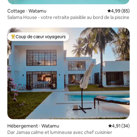
Cottage ⋅ Watamu
Évaluation mo
4,99 (85)
Salama House - votre retraite paisible au bord de la piscine
Coup de cœur voyageurs
Coups de cœur voyageurs les plus appréciés
Hébergement ⋅ Watamu
Évaluation mo
4,91 (34)
Dar Jamaa calme et lumineuse avec chef cuisinier