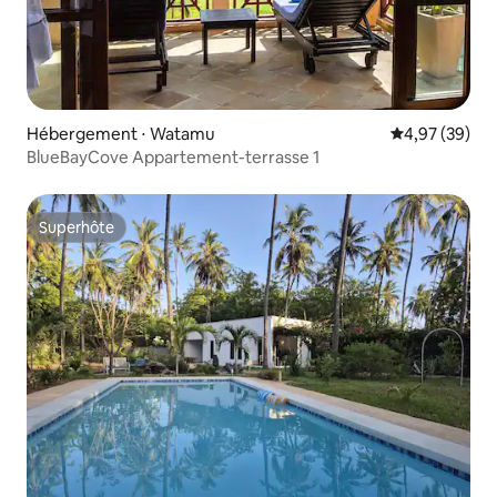
Hébergement ⋅ Watamu
Évaluation mo
4,97 (39)
BlueBayCove Appartement-terrasse 1
Superhôte
Superhôte