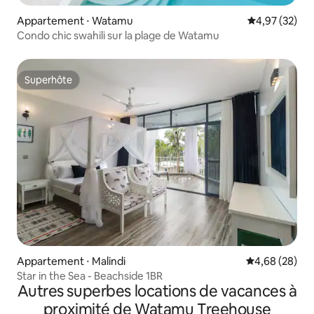
Appartement ⋅ Watamu
Évaluation mo
4,97 (32)
Condo chic swahili sur la plage de Watamu
Superhôte
Superhôte
Appartement ⋅ Malindi
Évaluation mo
4,68 (28)
Star in the Sea - Beachside 1BR
Autres superbes locations de vacances à
proximité de Watamu Treehouse