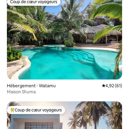
Coup de cœur voyageurs
Coup de cœur voyageurs
Hébergement ⋅ Watamu
Évaluation mo
4,92 (61)
Maison Shuma
Coup de cœur voyageurs
Coups de cœur voyageurs les plus appréciés