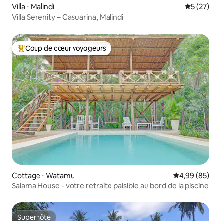
Villa ⋅ Malindi
Évaluation
5 (27)
Villa Serenity – Casuarina, Malindi
Coup de cœur voyageurs
Coups de cœur voyageurs les plus appréciés
Cottage ⋅ Watamu
Évaluation mo
4,99 (85)
Salama House - votre retraite paisible au bord de la piscine
Superhôte