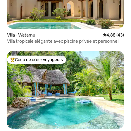
Villa ⋅ Watamu
Évaluation mo
4,88 (43)
Villa tropicale élégante avec piscine privée et personnel
Coup de cœur voyageurs
Coups de cœur voyageurs les plus appréciés