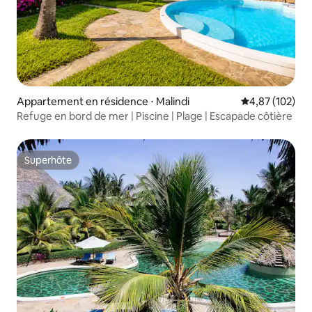
Appartement en résidence ⋅ Malindi
Évaluation moy
4,87 (102)
Refuge en bord de mer | Piscine | Plage | Escapade côtière
Superhôte
Superhôte