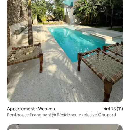
Appartement ⋅ Watamu
Évaluation m
4,73 (11)
Penthouse Frangipani @ Résidence exclusive Ghepard