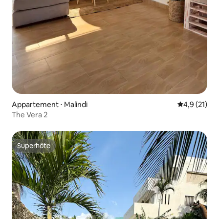
Appartement ⋅ Malindi
Évaluation m
4,9 (21)
The Vera 2
Superhôte
Superhôte