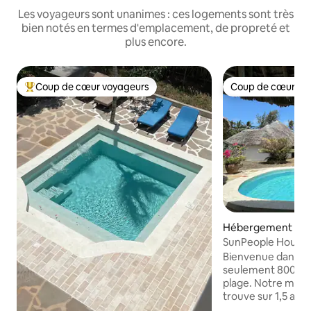
Les voyageurs sont unanimes : ces logements sont très
bien notés en termes d'emplacement, de propreté et
plus encore.
Coup de cœur voyageurs
Coup de cœur vo
Coups de cœur voyageurs les plus appréciés
Coup de cœur vo
Hébergement ⋅ 
SunPeople House : 
grand jardin
Bienvenue dans not
seulement 800 mèt
plage. Notre mais
trouve sur 1,5 acre
dispose d'une vér