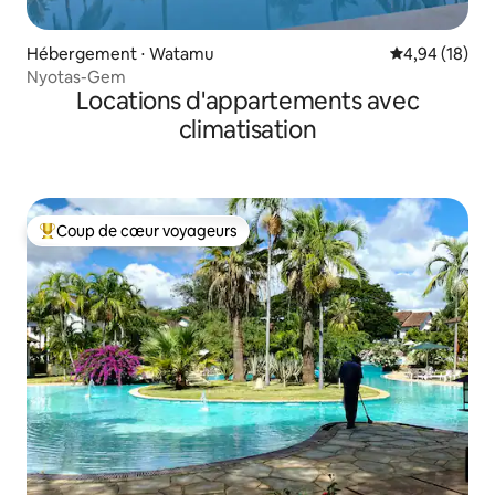
Hébergement ⋅ Watamu
Évaluation mo
4,94 (18)
Nyotas-Gem
Locations d'appartements avec
climatisation
Coup de cœur voyageurs
Coups de cœur voyageurs les plus appréciés