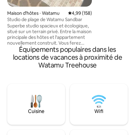
d'une piscine priv
en partie alimentée
Maison d'hôtes ⋅ Watamu
Évaluation moyenne sur la base 
4,99 (158)
et les jardins et l
Studio de plage de Watamu Sandbar
par l'eau de pluie 
Superbe studio spacieux et écologique,
baignades dans la p
situé sur un terrain privé. Entre la maison
voisine, faites u
principale des hôtes et l'appartement
méditative parmi l
nouvellement construit. Vous ferez
40 cocotiers, les fl
Équipements populaires dans les
l'expérience de l'intimité, loin des routes
plantes sans fin.
principales ou des stations balnéaires :
locations de vacances à proximité de
SunPeople servira 
luxe et paix abordables. Modernisé dans
calme et agréable
Watamu Treehouse
un emplacement parfait de tranquillité, à
quelques pas le long d'une plage privée
donnant sur la rive inspirante de
Watamu, vous tomberez sur un superbe
banc de sable. Plongée avec tuba,
plongée sous-marine et sports
nautiques disponibles. Mida Creek est à
proximité - un endroit privilégié pour les
Cuisine
Wifi
boissons !