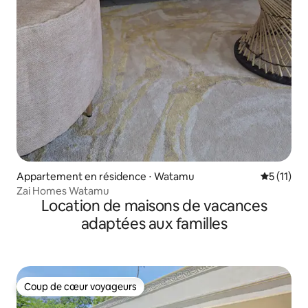
Appartement en résidence ⋅ Watamu
Évaluatio
5 (11)
Zai Homes Watamu
Location de maisons de vacances
adaptées aux familles
Coup de cœur voyageurs
Coup de cœur voyageurs