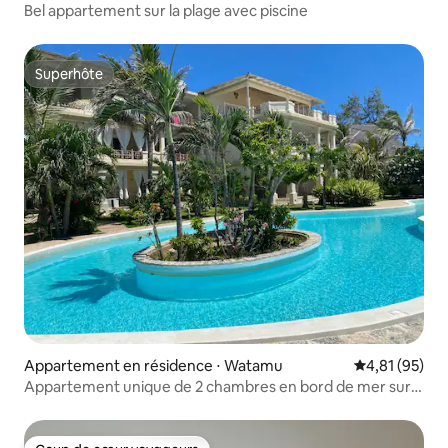
Bel appartement sur la plage avec piscine
Superhôte
Superhôte
Appartement en résidence ⋅ Watamu
Évaluation mo
4,81 (95)
Appartement unique de 2 chambres en bord de mer sur
la baie de Watamu.