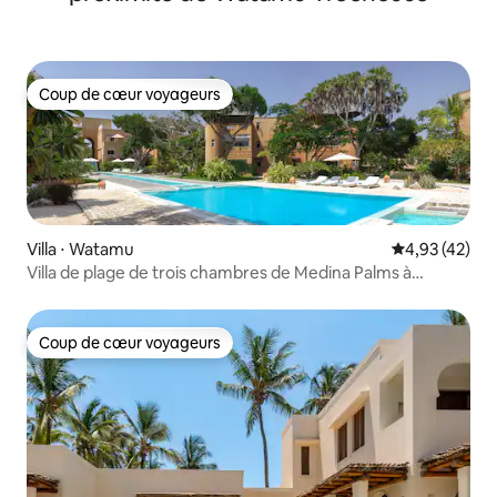
Coup de cœur voyageurs
Coup de cœur voyageurs
Villa ⋅ Watamu
Évaluation mo
4,93 (42)
Villa de plage de trois chambres de Medina Palms à
Watamu
Coup de cœur voyageurs
Coup de cœur voyageurs