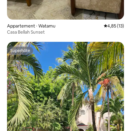
Appartement ⋅ Watamu
Évaluation mo
4,85 (13)
Casa Bellah Sunset
Superhôte
Superhôte