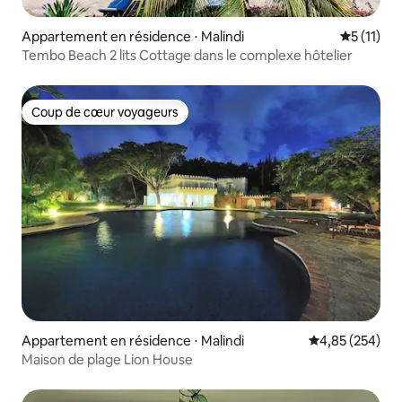
Appartement en résidence ⋅ Malindi
Évaluatio
5 (11)
Tembo Beach 2 lits Cottage dans le complexe hôtelier
Coup de cœur voyageurs
Coup de cœur voyageurs
Appartement en résidence ⋅ Malindi
Évaluation moy
4,85 (254)
Maison de plage Lion House