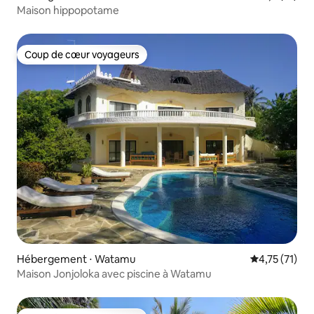
Maison hippopotame
Coup de cœur voyageurs
Coup de cœur voyageurs
Hébergement ⋅ Watamu
Évaluation mo
4,75 (71)
Maison Jonjoloka avec piscine à Watamu