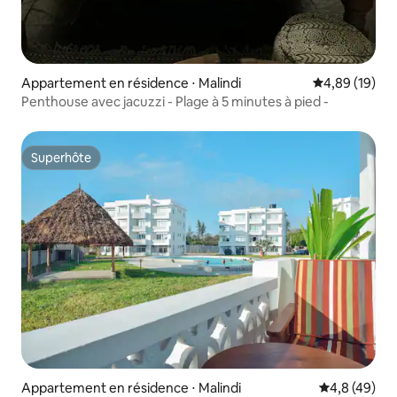
Appartement en résidence ⋅ Malindi
Évaluation mo
4,89 (19)
Penthouse avec jacuzzi - Plage à 5 minutes à pied -
Superhôte
Superhôte
Appartement en résidence ⋅ Malindi
Évaluation m
4,8 (49)