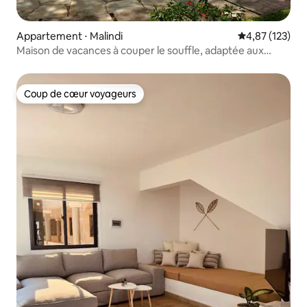
Appartement ⋅ Malindi
Évaluation moy
4,87 (123)
Maison de vacances à couper le souffle, adaptée aux
familles
Coup de cœur voyageurs
Coup de cœur voyageurs