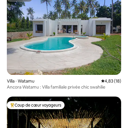
Superhôte
Villa ⋅ Watamu
Évaluation mo
4,83 (18)
Ancora Watamu : Villa familiale privée chic swahilie
Coup de cœur voyageurs
Coups de cœur voyageurs les plus appréciés