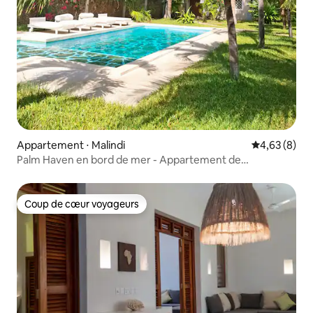
Appartement ⋅ Malindi
Évaluation m
4,63 (8)
Palm Haven en bord de mer - Appartement de
2 chambres avec piscines et accès à la plage
Coup de cœur voyageurs
Coup de cœur voyageurs