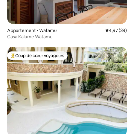
Appartement ⋅ Watamu
Évaluation mo
4,97 (39)
Casa Kalume Watamu
Coup de cœur voyageurs
Coups de cœur voyageurs les plus appréciés