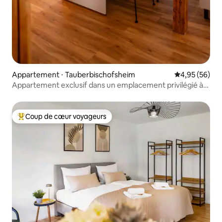
Appartement ⋅ Tauberbischofsheim
Évaluation mo
4,95 (56)
Appartement exclusif dans un emplacement privilégié à
TBB
Coup de cœur voyageurs
Coups de cœur voyageurs les plus appréciés