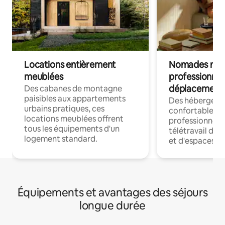
Locations entièrement
Nomades num
meublées
professionnel
déplacement
Des cabanes de montagne
paisibles aux appartements
Des hébergem
urbains pratiques, ces
confortables p
locations meublées offrent
professionnels
tous les équipements d'un
télétravail dis
logement standard.
et d'espaces de
Équipements et avantages des séjours
longue durée