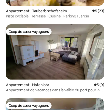
Appartement ⋅ Tauberbischofsheim
Évaluation
5 (23)
Piste cyclable I Terrasse I Cuisine I Parking I Jardin
Coup de cœur voyageurs
Coup de cœur voyageurs
Appartement ⋅ Hafenlohr
Évaluatio
5 (9)
Appartement de vacances dans la vallée du port pour 2-3
personnes
Coup de cœur voyageurs
Coup de cœur voyageurs