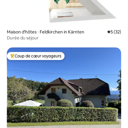
Maison d'hôtes ⋅ Feldkirchen in Kärnten
Évaluation
5 (32)
Durée du séjour
Coup de cœur voyageurs
Coups de cœur voyageurs les plus appréciés