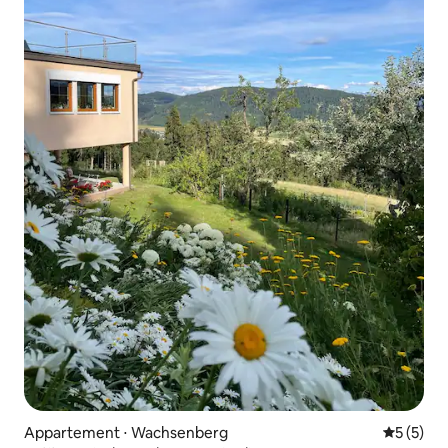
Appartement ⋅ Wachsenberg
Évaluatio
5 (5)