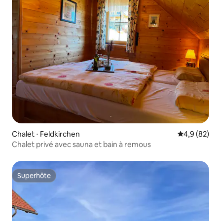
Chalet ⋅ Feldkirchen
Évaluation m
4,9 (82)
Chalet privé avec sauna et bain à remous
Superhôte
Superhôte