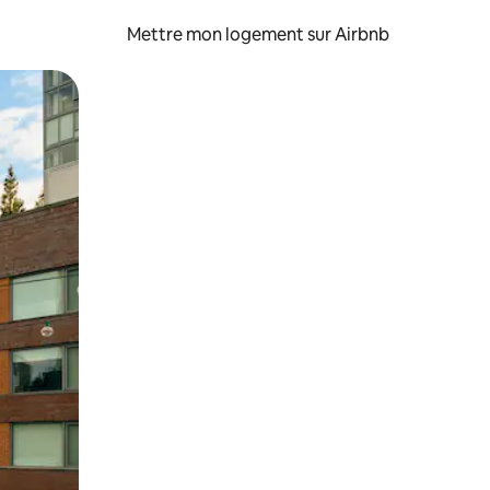
Mettre mon logement sur Airbnb
sant glisser.