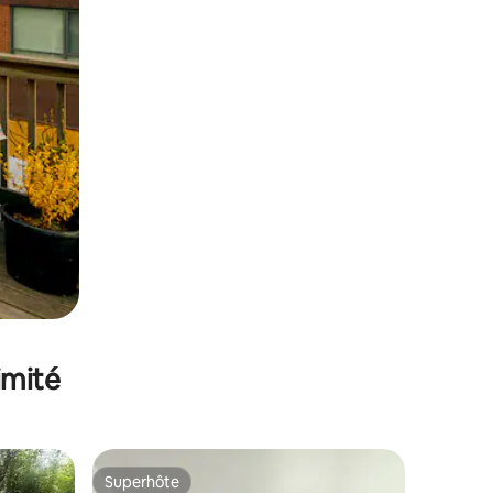
imité
Superhôte
Superhôte