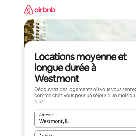
Aller
directement
au
contenu
Locations moyenne et
longue durée à
Westmont
Découvrez des logements où vous vous sente
comme chez vous pour un séjour d'un mois ou
plus.
Adresse
Lorsque les résultats s'affichent, utilisez les flèc
Arrivée