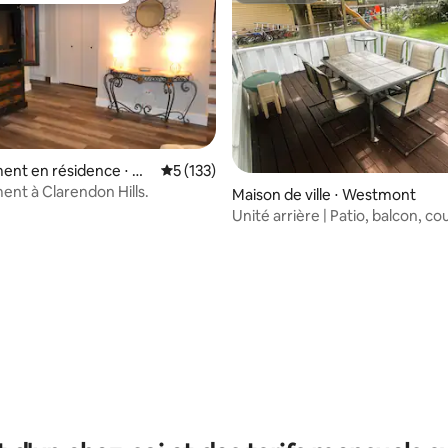
nt en résidence ⋅ Cl
Évaluation moyenne sur la base de 133 co
5 (133)
ills
nt à Clarendon Hills.
 la base de 57 commentaires : 4,89 sur 5
Maison de ville ⋅ Westmont
Unité arrière | Patio, balcon, cou
téléviseurs intelligents, lave-li