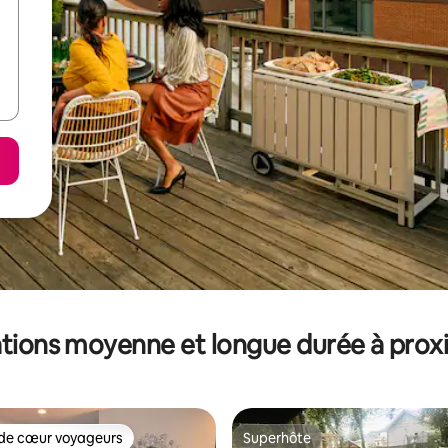
tions moyenne et longue durée à prox
de cœur voyageurs
Superhôte
 cœur voyageurs les plus appréciés
Superhôte