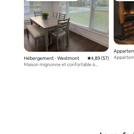
Apparteme
arendon H
Apparteme
Hébergement ⋅ Westmont
Évaluation moyenne sur
4,89 (57)
Maison mignonne et confortable à
Westmont, IL, à proximité des meilleurs
quartiers