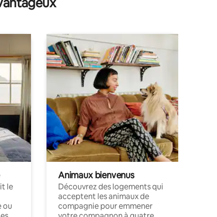
avantageux
stationnement, pour 4 personnes
Animaux bienvenus
t le
Découvrez des logements qui
acceptent les animaux de
e ou
compagnie pour emmener
ces
votre compagnon à quatre