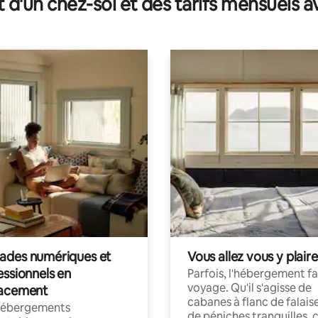
t d'un chez-soi et des tarifs mensuels 
des numériques et
Vous allez vous y plaire
essionnels en
Parfois, l'hébergement fai
voyage. Qu'il s'agisse de
acement
cabanes à flanc de falais
hébergements
de péniches tranquilles, 