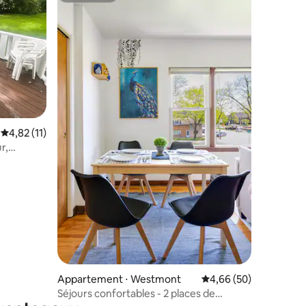
mmentaires : 5 sur 5
Évaluation moyenne sur la base de 11 commentaires : 4,82 sur 5
4,82 (11)
r,
nge
Appartement ⋅ Westmont
Évaluation moyenne su
4,66 (50)
Séjours confortables - 2 places de