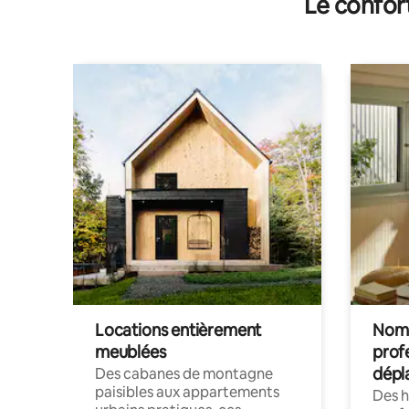
Le confor
Locations entièrement
Noma
meublées
prof
dépl
Des cabanes de montagne
paisibles aux appartements
Des 