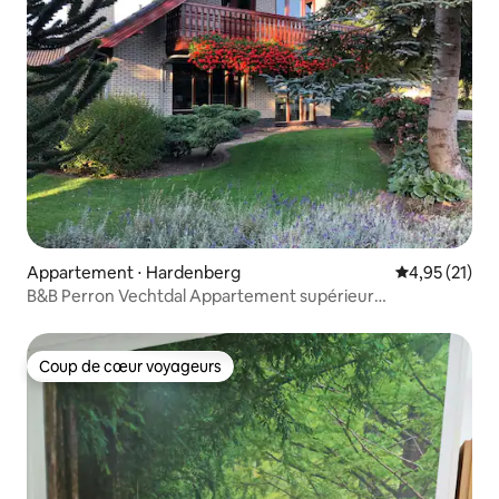
Appartement ⋅ Hardenberg
Évaluation mo
4,95 (21)
B&B Perron Vechtdal Appartement supérieur
« Kraanvogel »
Coup de cœur voyageurs
Coup de cœur voyageurs