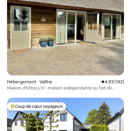
Hébergement ⋅ Valthe
Évaluation moy
4,93 (142)
Maison d'hôtes LiV - maison indépendante au toit de
chaume
Coup de cœur voyageurs
Coups de cœur voyageurs les plus appréciés