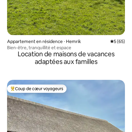
Appartement en résidence ⋅ Hemrik
Évaluation
5 (65)
Bien-être, tranquillité et espace
Location de maisons de vacances
adaptées aux familles
Coup de cœur voyageurs
Coups de cœur voyageurs les plus appréciés