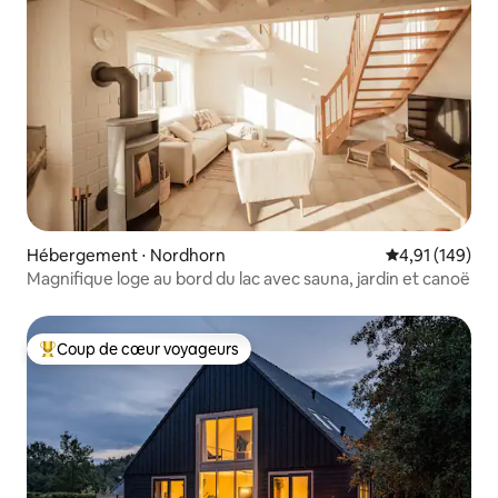
Hébergement ⋅ Nordhorn
Évaluation moy
4,91 (149)
Magnifique loge au bord du lac avec sauna, jardin et canoë
Coup de cœur voyageurs
Coups de cœur voyageurs les plus appréciés