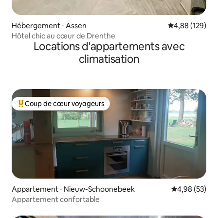
Hébergement ⋅ Assen
Évaluation moy
4,88 (129)
Hôtel chic au cœur de Drenthe
Locations d'appartements avec
climatisation
Coup de cœur voyageurs
Coups de cœur voyageurs les plus appréciés
Appartement ⋅ Nieuw-Schoonebeek
Évaluation mo
4,98 (53)
Appartement confortable