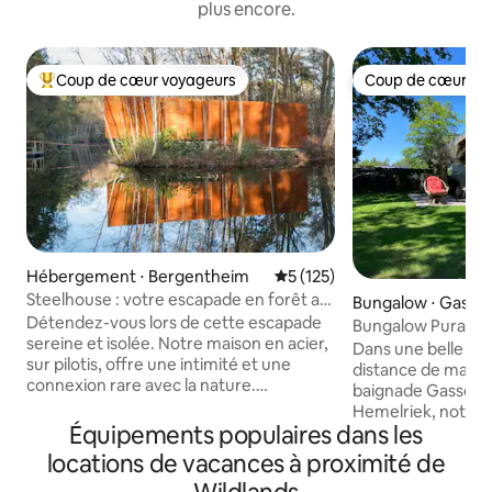
plus encore.
Coup de cœur voyageurs
Coup de cœur vo
Coups de cœur voyageurs les plus appréciés
Coup de cœur vo
Hébergement ⋅ Bergentheim
Évaluation moyenne sur la ba
5 (125)
Steelhouse : votre escapade en forêt au
Bungalow ⋅ Gassel
bord du lac
Détendez-vous lors de cette escapade
Bungalow Pura Vid
sereine et isolée. Notre maison en acier,
une réserve natur
Dans une belle rés
sur pilotis, offre une intimité et une
distance de march
connexion rare avec la nature.
baignade Gasselter
Détendez-vous dans le sauna pour une
Hemelriek, notre 
retraite paisible. À son point culminant
Équipements populaires dans les
récemment modern
au-dessus de l'eau, un coin salon avec un
un parc de bungal
locations de vacances à proximité de
poêle à bois à 360 ° vous permet de
beaucoup d'intimi
rester confortable. Profitez de soirées