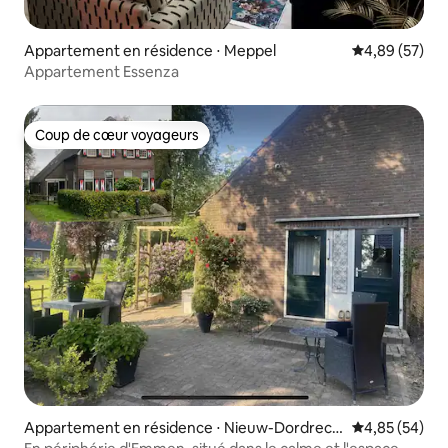
Appartement en résidence ⋅ Meppel
Évaluation mo
4,89 (57)
Appartement Essenza
Coup de cœur voyageurs
Coup de cœur voyageurs
Appartement en résidence ⋅ Nieuw-Dordrech
Évaluation mo
4,85 (54)
t