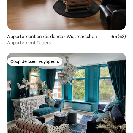
Appartement en résidence ⋅ Wietmarschen
Évaluation
5 (63)
Appartement Teders
Coup de cœur voyageurs
Coup de cœur voyageurs