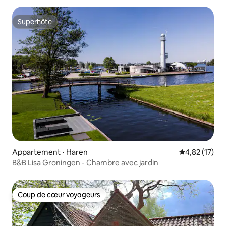
Superhôte
Superhôte
Appartement ⋅ Haren
Évaluation mo
4,82 (17)
B&B Lisa Groningen - Chambre avec jardin
Coup de cœur voyageurs
Coup de cœur voyageurs