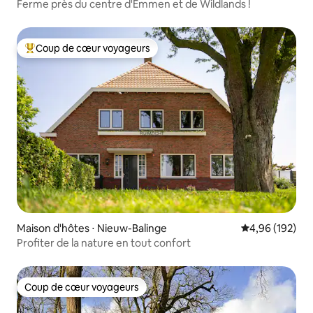
Ferme près du centre d'Emmen et de Wildlands !
Coup de cœur voyageurs
Coups de cœur voyageurs les plus appréciés
Maison d'hôtes ⋅ Nieuw-Balinge
Évaluation moy
4,96 (192)
Profiter de la nature en tout confort
Coup de cœur voyageurs
Coup de cœur voyageurs