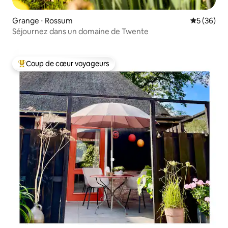
Grange ⋅ Rossum
Évaluation
5 (36)
Séjournez dans un domaine de Twente
Coup de cœur voyageurs
Coups de cœur voyageurs les plus appréciés