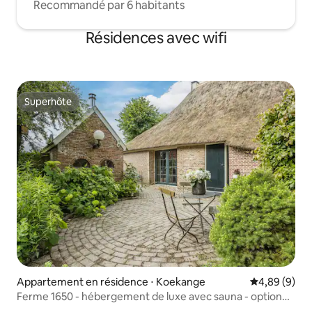
Recommandé par 6 habitants
Résidences avec wifi
Superhôte
Superhôte
Appartement en résidence ⋅ Koekange
Évaluation m
4,89 (9)
Ferme 1650 - hébergement de luxe avec sauna - option
petit-déjeuner