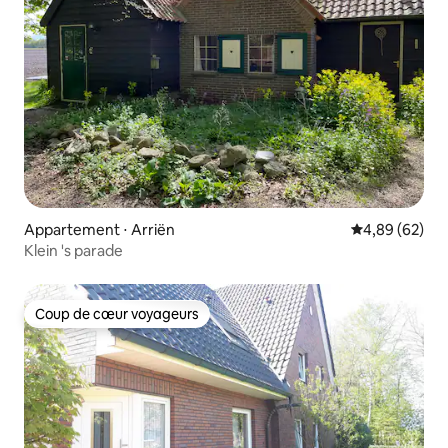
Appartement ⋅ Arriën
Évaluation mo
4,89 (62)
Klein 's parade
Coup de cœur voyageurs
Coup de cœur voyageurs