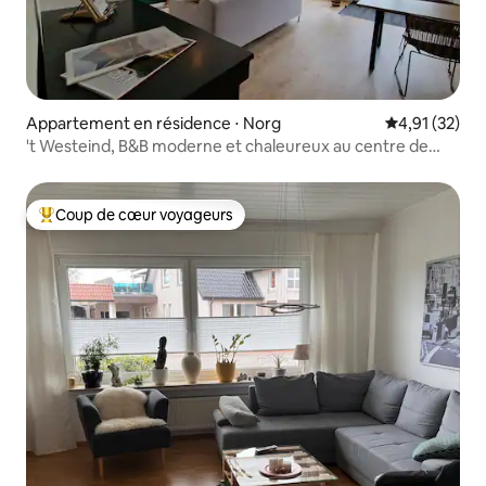
Appartement en résidence ⋅ Norg
Évaluation mo
4,91 (32)
't Westeind, B&B moderne et chaleureux au centre de
Norg
Coup de cœur voyageurs
Coups de cœur voyageurs les plus appréciés