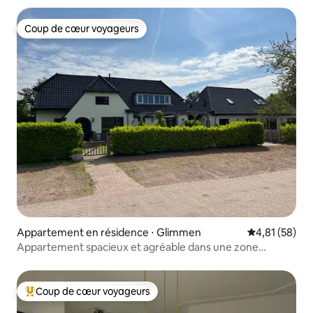
Coup de cœur voyageurs
Coup de cœur voyageurs
Appartement en résidence ⋅ Glimmen
Évaluation mo
4,81 (58)
Appartement spacieux et agréable dans une zone
boisée !
Coup de cœur voyageurs
Coups de cœur voyageurs les plus appréciés