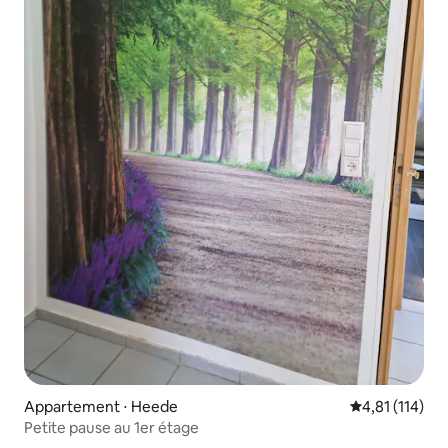
Appartement ⋅ Heede
Évaluation moy
4,81 (114)
Petite pause au 1er étage