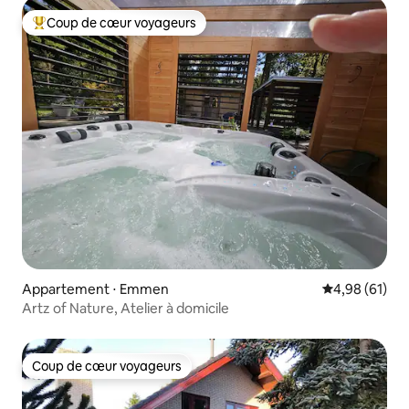
Coup de cœur voyageurs
Coups de cœur voyageurs les plus appréciés
Appartement ⋅ Emmen
Évaluation mo
4,98 (61)
Artz of Nature, Atelier à domicile
Coup de cœur voyageurs
Coup de cœur voyageurs