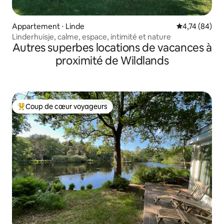
Appartement ⋅ Linde
Évaluation mo
4,74 (84)
Linderhuisje, calme, espace, intimité et nature
Autres superbes locations de vacances à
proximité de Wildlands
Coup de cœur voyageurs
Coups de cœur voyageurs les plus appréciés