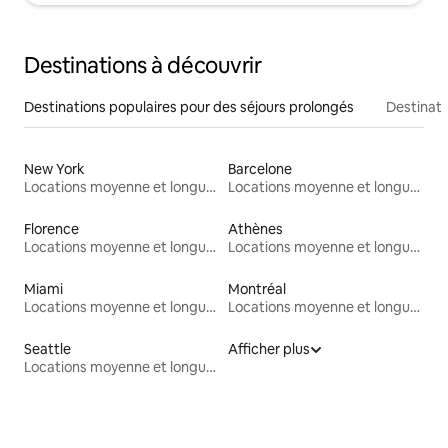
Destinations à découvrir
Destinations populaires pour des séjours prolongés
Destinati
New York
Barcelone
Locations moyenne et longue durée
Locations moyenne et longue durée
Florence
Athènes
Locations moyenne et longue durée
Locations moyenne et longue durée
Miami
Montréal
Locations moyenne et longue durée
Locations moyenne et longue durée
Seattle
Afficher plus
Locations moyenne et longue durée