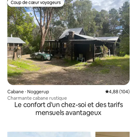
Coup de cœur voyageurs
Coup de cœur voyageurs
Cabane ⋅ Noggerup
Évaluation moy
4,88 (104)
Charmante cabane rustique
Le confort d'un chez-soi et des tarifs
mensuels avantageux