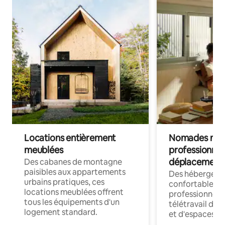
Locations entièrement
Nomades num
meublées
professionnel
déplacement
Des cabanes de montagne
paisibles aux appartements
Des hébergem
urbains pratiques, ces
confortables p
locations meublées offrent
professionnels
tous les équipements d'un
télétravail dis
logement standard.
et d'espaces de