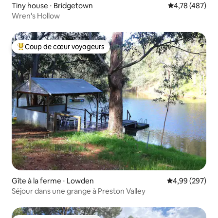
Tiny house ⋅ Bridgetown
Évaluation moy
4,78 (487)
Wren's Hollow
Coup de cœur voyageurs
Coups de cœur voyageurs les plus appréciés
Gîte à la ferme ⋅ Lowden
Évaluation moy
4,99 (297)
Séjour dans une grange à Preston Valley