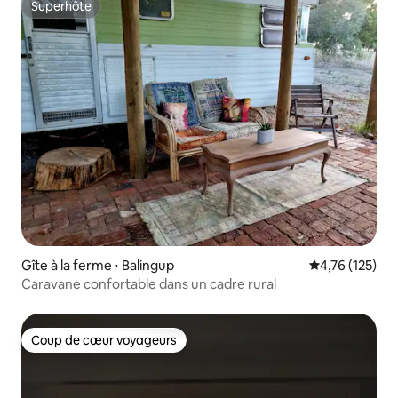
Superhôte
Superhôte
Gîte à la ferme ⋅ Balingup
Évaluation moy
4,76 (125)
Caravane confortable dans un cadre rural
Coup de cœur voyageurs
Coup de cœur voyageurs