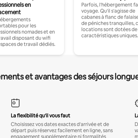
essionnels en
Parfois, l'hébergement fai
voyage. Qu'il s'agisse de
acement
cabanes à flanc de falais
hébergements
de péniches tranquilles, 
rtables pour les
locations sont dotées de
ssionnels nomades et en
caractéristiques uniques
ravail disposant du wifi
espaces de travail dédiés.
ments et avantages des séjours longu
La flexibilité qu'il vous faut
L
Choisissez vos dates exactes d'arrivée et de
D
départ puis réservez facilement en ligne, sans
v
engagement supplémentaire ni formalités
m