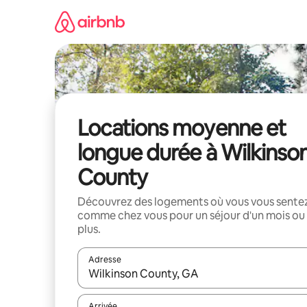
Aller
directement
au
contenu
Locations moyenne et
longue durée à Wilkinso
County
Découvrez des logements où vous vous sente
comme chez vous pour un séjour d'un mois ou
plus.
Adresse
Lorsque les résultats s'affichent, utilisez les flèc
Arrivée