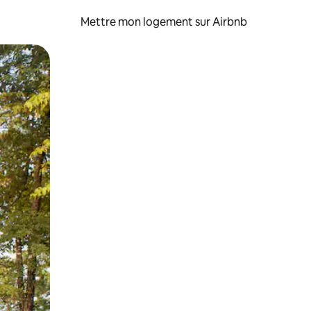
Mettre mon logement sur Airbnb
sant glisser.