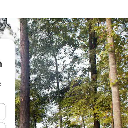
n
z
hes vers le haut et vers le bas pour les parcourir ou en appuyant et en fai