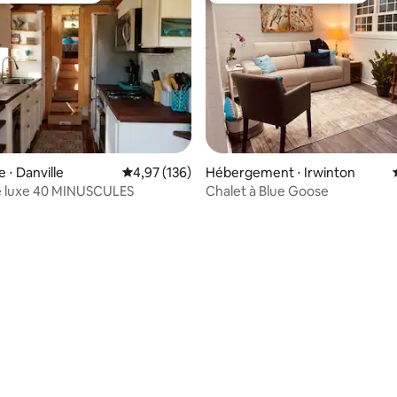
 sur la base de 11 commentaires : 5 sur 5
 ⋅ Danville
Évaluation moyenne sur la base de 136 comme
4,97 (136)
Hébergement ⋅ Irwinton
e luxe 40 MINUSCULES
Chalet à Blue Goose