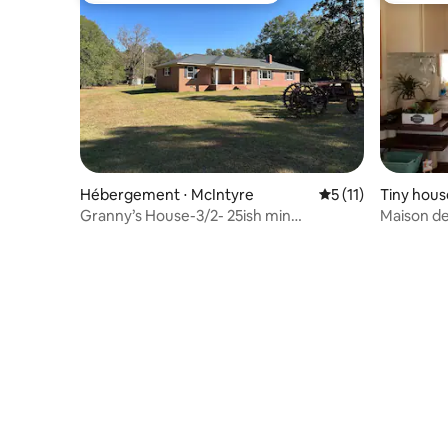
Hébergement ⋅ McIntyre
Évaluation moyenne
5 (11)
Tiny house
Granny’s House-3/2- 25ish min
Maison d
Milledgeville/Dublin