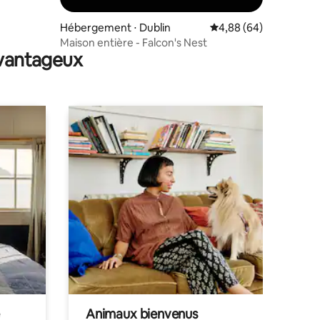
Hébergement ⋅ Dublin
Évaluation moyenne su
4,88 (64)
Maison entière - Falcon's Nest
avantageux
Animaux bienvenus