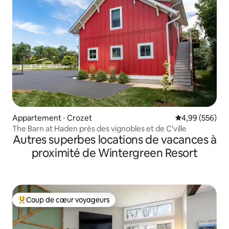
Appartement ⋅ Crozet
Évaluation moy
4,99 (556)
The Barn at Haden près des vignobles et de C'ville
Autres superbes locations de vacances à
proximité de Wintergreen Resort
Coup de cœur voyageurs
Coups de cœur voyageurs les plus appréciés