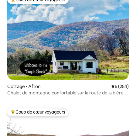
Coups de cœur voyageurs les plus appréciés
Cottage ⋅ Afton
Évaluation 
5 (254)
Chalet de montagne confortable sur la route de la bière
et du vin - Lit King Size
Coup de cœur voyageurs
Coups de cœur voyageurs les plus appréciés