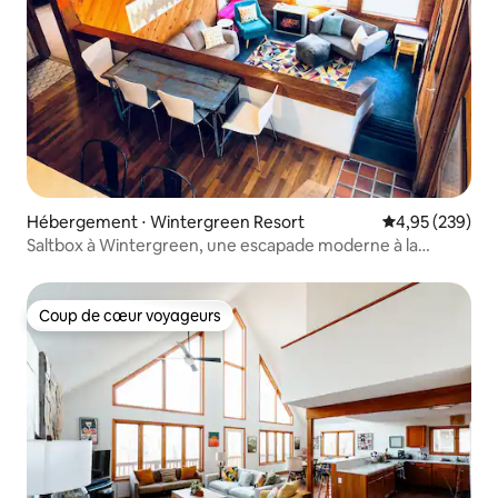
Hébergement ⋅ Wintergreen Resort
Évaluation moy
4,95 (239)
Saltbox à Wintergreen, une escapade moderne à la
montagne
Coup de cœur voyageurs
Coup de cœur voyageurs