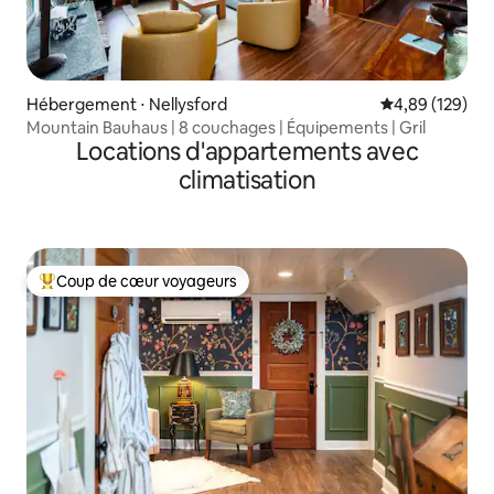
Hébergement ⋅ Nellysford
Évaluation moy
4,89 (129)
Mountain Bauhaus | 8 couchages | Équipements | Gril
Locations d'appartements avec
climatisation
Coup de cœur voyageurs
Coups de cœur voyageurs les plus appréciés