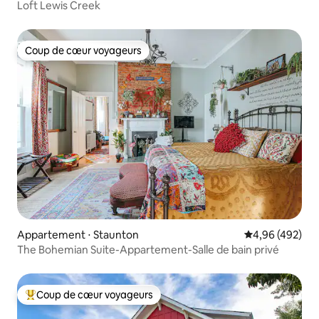
Loft Lewis Creek
Coup de cœur voyageurs
Coup de cœur voyageurs
Appartement ⋅ Staunton
Évaluation moy
4,96 (492)
The Bohemian Suite-Appartement-Salle de bain privé
Coup de cœur voyageurs
Coups de cœur voyageurs les plus appréciés