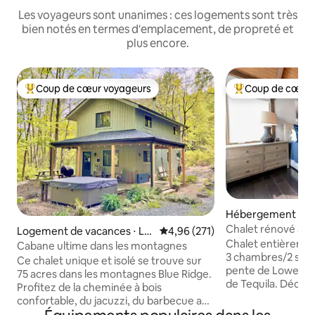
Les voyageurs sont unanimes : ces logements sont très
bien notés en termes d'emplacement, de propreté et
plus encore.
Coup de cœur voyageurs
Coup de cœur 
Coups de cœur voyageurs les plus appréciés
Coups de cœur vo
Hébergement ⋅ W
n Resort
Chalet rénové avec
Logement de vacances ⋅ Lo
Évaluation moyenne sur la base 
4,96 (271)
direct aux pistes d
Chalet entièreme
vingston
Cabane ultime dans les montagnes
3 chambres/2 salles
Ce chalet unique et isolé se trouve sur
pente de Lower Ty
75 acres dans les montagnes Blue Ridge.
de Tequila. Décor 
Profitez de la cheminée à bois
entièrement appro
confortable, du jacuzzi, du barbecue au
électroménagers
charbon de bois et de l'Internet à fibre