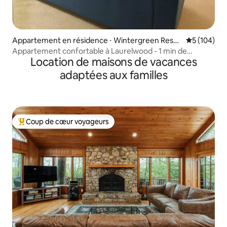
Appartement en résidence ⋅ Wintergreen Resor
Évaluation 
5 (104)
t
Appartement confortable à Laurelwood - 1 min de
Location de maisons de vacances
marche de la piscine
adaptées aux familles
Coup de cœur voyageurs
Coups de cœur voyageurs les plus appréciés