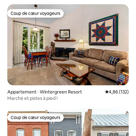
Coup de cœur voyageurs
Coup de cœur voyageurs
Appartement ⋅ Wintergreen Resort
Évaluation moy
4,86 (132)
Marché et pistes à pied !
Coup de cœur voyageurs
Coup de cœur voyageurs