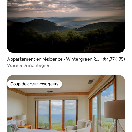
Appartement en résidence ⋅ Wintergreen Re
Évaluation moy
4,77 (175)
sort
Vue sur la montagne
Coup de cœur voyageurs
Coup de cœur voyageurs