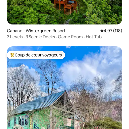
Cabane ⋅ Wintergreen Resort
Évaluation moy
4,97 (118)
3 Levels · 3 Scenic Decks · Game Room · Hot Tub
Coup de cœur voyageurs
Coups de cœur voyageurs les plus appréciés