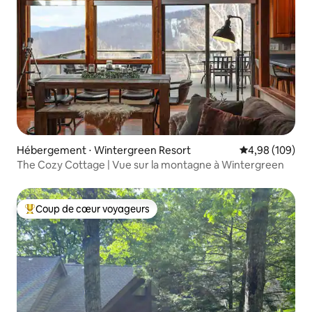
Hébergement ⋅ Wintergreen Resort
Évaluation moy
4,98 (109)
The Cozy Cottage | Vue sur la montagne à Wintergreen
Coup de cœur voyageurs
Coups de cœur voyageurs les plus appréciés