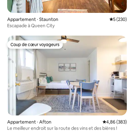
Appartement ⋅ Staunton
Évaluation 
5 (230)
Escapade à Queen City
Coup de cœur voyageurs
Coup de cœur voyageurs
Appartement ⋅ Afton
Évaluation moy
4,86 (383)
Le meilleur endroit sur la route des vins et des bières !