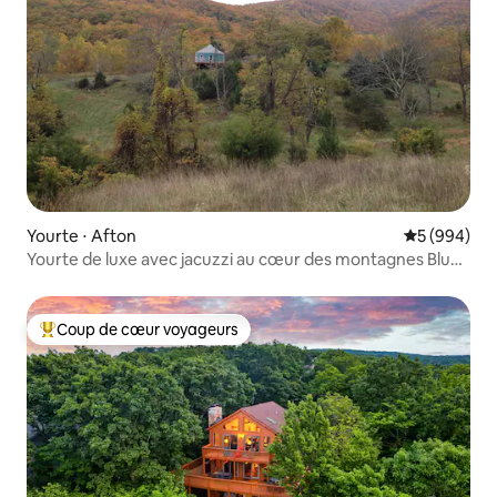
Yourte ⋅ Afton
Évaluation 
5 (994)
Yourte de luxe avec jacuzzi au cœur des montagnes Blue
Ridge
Coup de cœur voyageurs
Coups de cœur voyageurs les plus appréciés