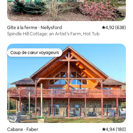
Gîte à la ferme ⋅ Nellysford
Évaluation moy
4,92 (638)
Spindle Hill Cottage: an Artist’s Farm, Hot Tub
Coup de cœur voyageurs
Coup de cœur voyageurs
Cabane ⋅ Faber
Évaluation moy
4,94 (180)