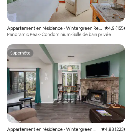
Appartement en résidence ⋅ Wintergreen Res
Évaluation mo
4,9 (155)
ort
Panoramic Peak-Condominium-Salle de bain privée
Superhôte
Superhôte
Appartement en résidence ⋅ Wintergreen Re
Évaluation moy
4,88 (223)