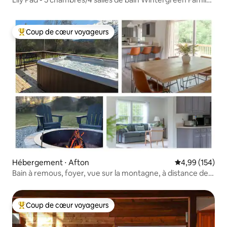
Retreat
Coup de cœur voyageurs
Coups de cœur voyageurs les plus appréciés
Hébergement ⋅ Afton
Évaluation moy
4,99 (154)
Bain à remous, foyer, vue sur la montagne, à distance de
marche du café et du parc
Coup de cœur voyageurs
Coups de cœur voyageurs les plus appréciés