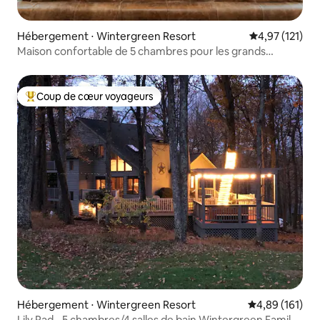
Hébergement ⋅ Wintergreen Resort
Évaluation moy
4,97 (121)
Maison confortable de 5 chambres pour les grands
groupes.
Coup de cœur voyageurs
Coups de cœur voyageurs les plus appréciés
Hébergement ⋅ Wintergreen Resort
Évaluation moy
4,89 (161)
Lily Pad - 5 chambres/4 salles de bain Wintergreen Family