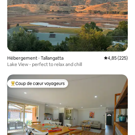
Hébergement ⋅ Tallangatta
Évaluation moy
4,85 (225)
Lake View - perfect to relax and chill
Coup de cœur voyageurs
Coups de cœur voyageurs les plus appréciés