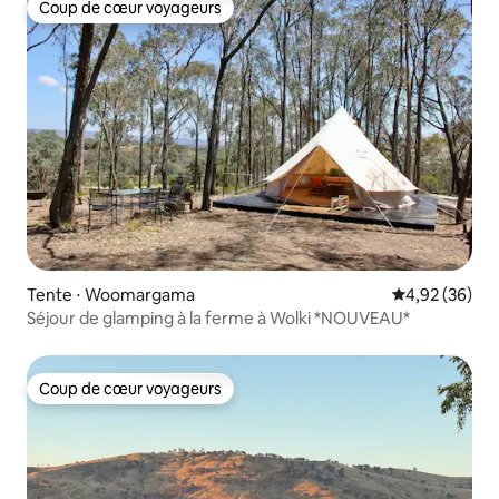
Coup de cœur voyageurs
Coup de cœur voyageurs
Tente ⋅ Woomargama
Évaluation mo
4,92 (36)
Séjour de glamping à la ferme à Wolki *NOUVEAU*
Coup de cœur voyageurs
Coup de cœur voyageurs