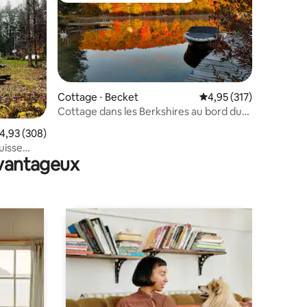
Cottage ⋅ Becket
Évaluation moyenne sur
4,95 (317)
Cottage dans les Berkshires au bord du
taires : 4,98 sur 5
lac. Aventures toute l'année.
valuation moyenne sur la base de 308 commentaires : 4,93 sur 5
4,93 (308)
uisse
avantageux