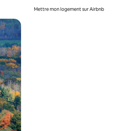
Mettre mon logement sur Airbnb
sant glisser.