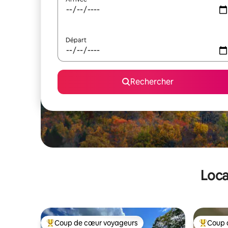
Départ
Rechercher
Loca
Coup de cœur voyageurs
Coup 
Coups de cœur voyageurs les plus appréciés
Coups de