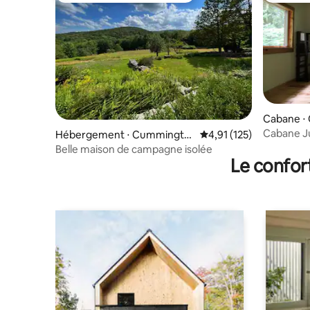
Cabane ⋅
Cabane J
Hébergement ⋅ Cummingto
Évaluation moyenne sur
4,91 (125)
n
Belle maison de campagne isolée
Le confor