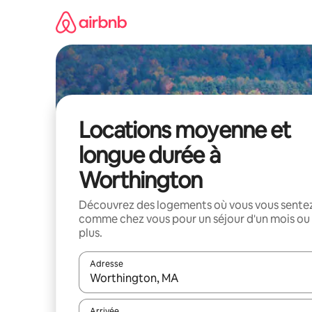
Aller
directement
au
contenu
Locations moyenne et
longue durée à
Worthington
Découvrez des logements où vous vous sente
comme chez vous pour un séjour d'un mois ou
plus.
Adresse
Lorsque les résultats s'affichent, utilisez les flèc
Arrivée