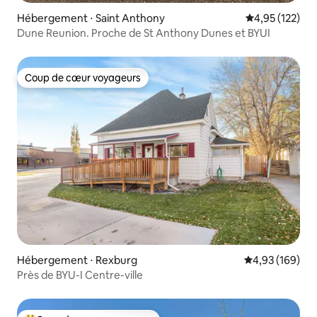
Hébergement ⋅ Saint Anthony
Évaluation moy
4,95 (122)
Dune Reunion. Proche de St Anthony Dunes et BYUI
Coup de cœur voyageurs
Coup de cœur voyageurs
Hébergement ⋅ Rexburg
Évaluation moy
4,93 (169)
Près de BYU-I Centre-ville