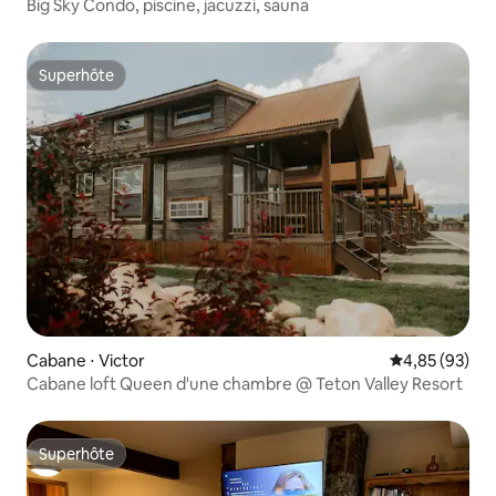
Big Sky Condo, piscine, jacuzzi, sauna
Superhôte
Superhôte
Cabane ⋅ Victor
Évaluation mo
4,85 (93)
Cabane loft Queen d'une chambre @ Teton Valley Resort
Superhôte
Superhôte