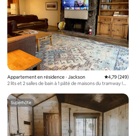
Appartement en résidence ⋅ Jackson
Évaluation moy
4,79 (249)
2 lits et 2 salles de bain à 1 pâté de maisons du tramway !
Jacuzzi et barbecue.
Superhôte
Superhôte