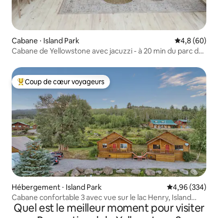
Cabane ⋅ Island Park
Évaluation m
4,8 (60)
Cabane de Yellowstone avec jacuzzi - à 20 min du parc de
Yellowstone !
Coup de cœur voyageurs
Coups de cœur voyageurs les plus appréciés
Hébergement ⋅ Island Park
Évaluation moy
4,96 (334)
Cabane confortable 3 avec vue sur le lac Henry, Island
Quel est le meilleur moment pour visiter
Park