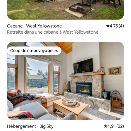
Cabane ⋅ West Yellowstone
Évaluation m
4,75 (4)
Retraite dans une cabane à West Yellowstone
Coup de cœur voyageurs
Coup de cœur voyageurs
Hébergement ⋅ Big Sky
Évaluation mo
4,91 (32)