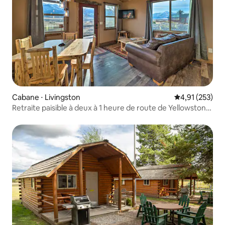
Cabane ⋅ Livingston
Évaluation moy
4,91 (253)
Retraite paisible à deux à 1 heure de route de Yellowstone
NP !