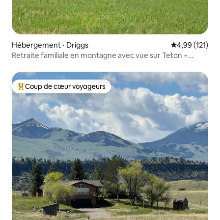
Hébergement ⋅ Driggs
Évaluation moy
4,99 (121)
Retraite familiale en montagne avec vue sur Teton +
jacuzzi
Coup de cœur voyageurs
Coups de cœur voyageurs les plus appréciés