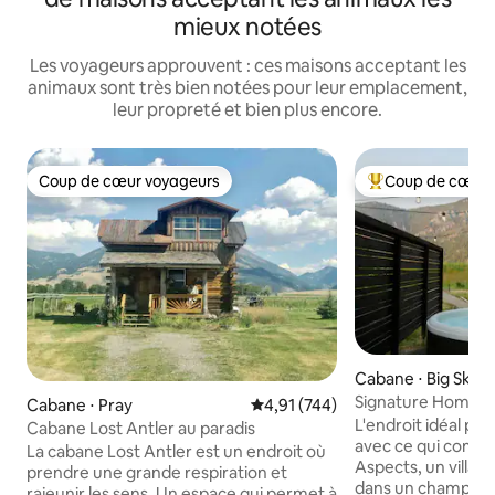
mieux notées
Les voyageurs approuvent : ces maisons acceptant les
animaux sont très bien notées pour leur emplacement,
leur propreté et bien plus encore.
Coup de cœur voyageurs
Coup de cœur 
Coup de cœur voyageurs
Coups de cœur vo
Cabane ⋅ Big Sky
Signature Home B
Cabane ⋅ Pray
Évaluation moyenne sur la base 
4,91 (744)
jacuzzi, sauna et 
L'endroit idéal po
Cabane Lost Antler au paradis
avec ce qui compt
La cabane Lost Antler est un endroit où
Aspects, un villag
prendre une grande respiration et
dans un champ d'iv
rajeunir les sens. Un espace qui permet à