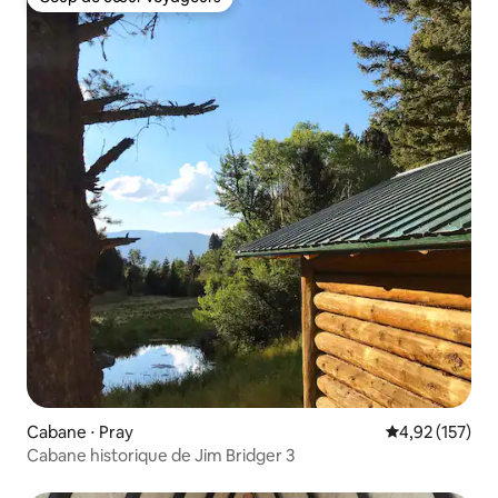
Coup de cœur voyageurs
Cabane ⋅ Pray
Évaluation moy
4,92 (157)
Cabane historique de Jim Bridger 3