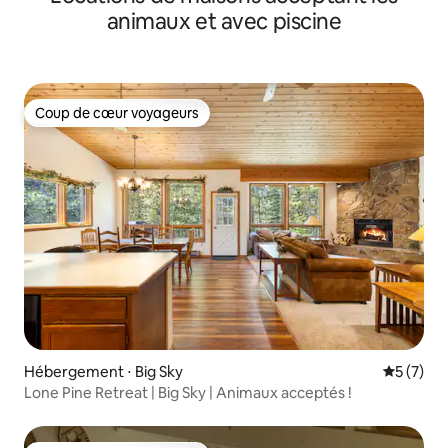
animaux et avec piscine
Coup de cœur voyageurs
Coup de cœur voyageurs
Hébergement ⋅ Big Sky
Évaluatio
5 (7)
Lone Pine Retreat | Big Sky | Animaux acceptés !