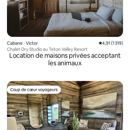
Cabane ⋅ Victor
Évaluation moye
4,91 (1 319)
Chalet Dry Studio au Teton Valley Resort
Location de maisons privées acceptant
les animaux
Coup de cœur voyageurs
Coup de cœur voyageurs