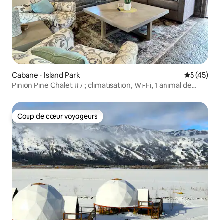
Cabane ⋅ Island Park
Évaluation
5 (45)
Pinion Pine Chalet #7 ; climatisation, Wi-Fi, 1 animal de
compagnie
Coup de cœur voyageurs
Coup de cœur voyageurs