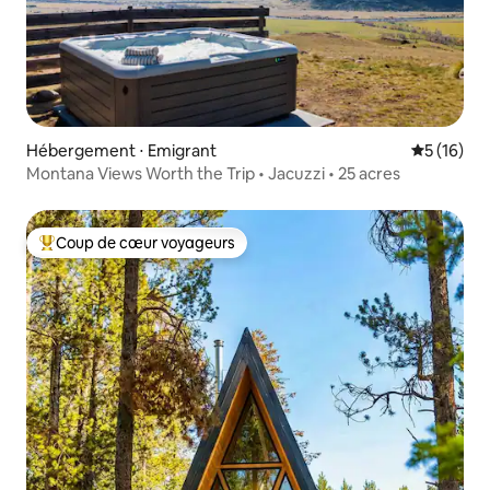
Hébergement ⋅ Emigrant
Évaluation
5 (16)
Montana Views Worth the Trip • Jacuzzi • 25 acres
Coup de cœur voyageurs
Coups de cœur voyageurs les plus appréciés