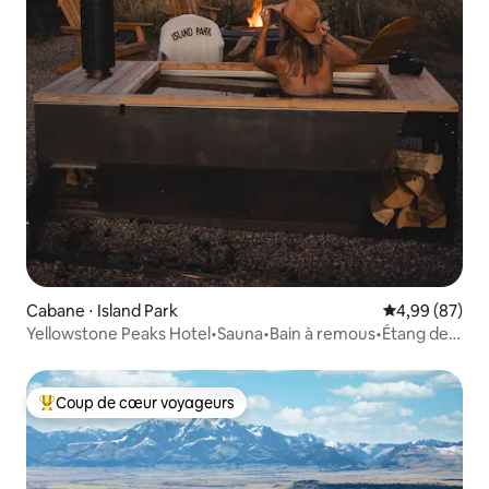
Cabane ⋅ Island Park
Évaluation mo
4,99 (87)
Yellowstone Peaks Hotel•Sauna•Bain à remous•Étang de
pêche
Coup de cœur voyageurs
Coups de cœur voyageurs les plus appréciés