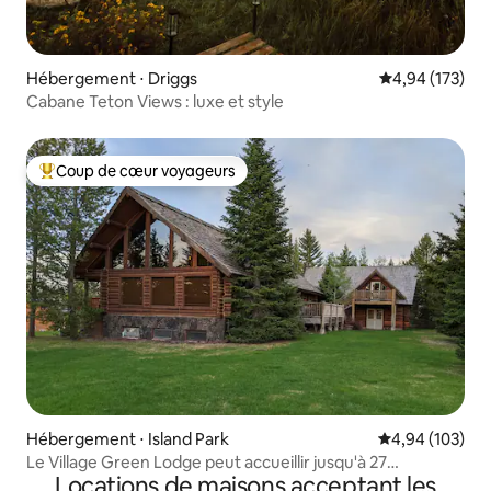
Hébergement ⋅ Driggs
Évaluation moy
4,94 (173)
Cabane Teton Views : luxe et style
Coup de cœur voyageurs
Coups de cœur voyageurs les plus appréciés
Hébergement ⋅ Island Park
Évaluation moy
4,94 (103)
Le Village Green Lodge peut accueillir jusqu'à 27
Locations de maisons acceptant les
personnes