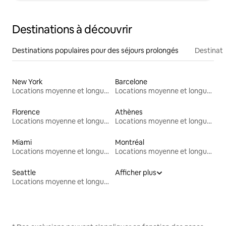
Destinations à découvrir
Destinations populaires pour des séjours prolongés
Destinati
New York
Barcelone
Locations moyenne et longue durée
Locations moyenne et longue durée
Florence
Athènes
Locations moyenne et longue durée
Locations moyenne et longue durée
Miami
Montréal
Locations moyenne et longue durée
Locations moyenne et longue durée
Seattle
Afficher plus
Locations moyenne et longue durée