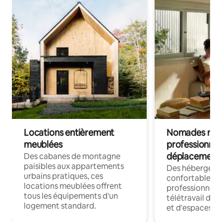
Locations entièrement
Nomades num
meublées
professionnel
déplacement
Des cabanes de montagne
paisibles aux appartements
Des hébergem
urbains pratiques, ces
confortables p
locations meublées offrent
professionnels
tous les équipements d'un
télétravail dis
logement standard.
et d'espaces de