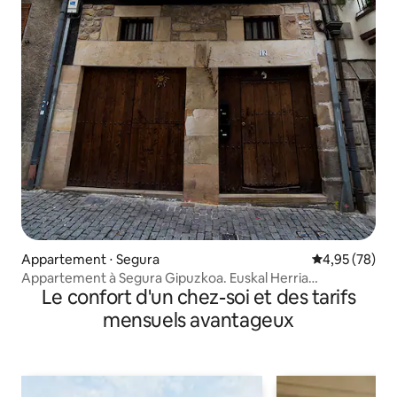
Appartement ⋅ Segura
Évaluation mo
4,95 (78)
Appartement à Segura Gipuzkoa. Euskal Herria
Le confort d'un chez-soi et des tarifs
N° ES00350.
mensuels avantageux