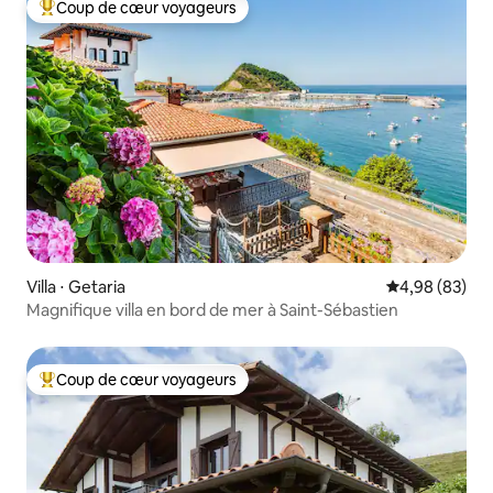
Coup de cœur voyageurs
Coups de cœur voyageurs les plus appréciés
Villa ⋅ Getaria
Évaluation mo
4,98 (83)
Magnifique villa en bord de mer à Saint-Sébastien
Coup de cœur voyageurs
Coups de cœur voyageurs les plus appréciés