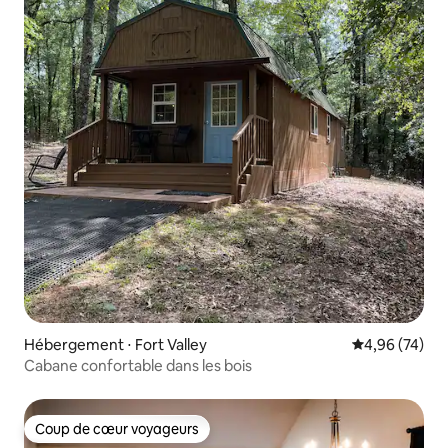
Hébergement ⋅ Fort Valley
Évaluation mo
4,96 (74)
Cabane confortable dans les bois
Coup de cœur voyageurs
Coup de cœur voyageurs