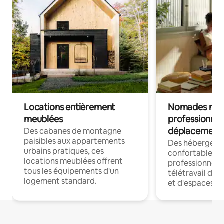
Locations entièrement
Nomades num
meublées
professionnel
déplacement
Des cabanes de montagne
paisibles aux appartements
Des hébergem
urbains pratiques, ces
confortables p
locations meublées offrent
professionnels
tous les équipements d'un
télétravail dis
logement standard.
et d'espaces de