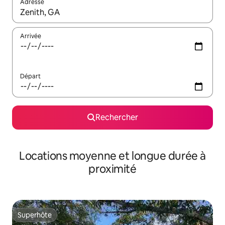
Adresse
Lorsque les résultats s'affichent, utilisez les flèches vers le hau
Arrivée
Départ
Rechercher
Locations moyenne et longue durée à
proximité
Superhôte
Superhôte