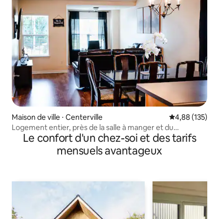
Maison de ville ⋅ Centerville
Évaluation moy
4,88 (135)
Logement entier, près de la salle à manger et du
Le confort d'un chez-soi et des tarifs
shopping, lits queen size
mensuels avantageux