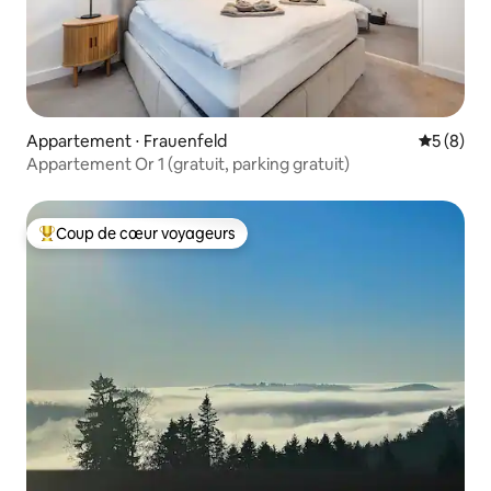
Appartement ⋅ Frauenfeld
Évaluatio
5 (8)
Appartement Or 1 (gratuit, parking gratuit)
Coup de cœur voyageurs
Coups de cœur voyageurs les plus appréciés