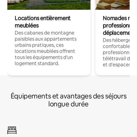
Locations entièrement
Nomades num
meublées
professionnel
déplacement
Des cabanes de montagne
paisibles aux appartements
Des hébergem
urbains pratiques, ces
confortables p
locations meublées offrent
professionnels
tous les équipements d'un
télétravail dis
logement standard.
et d'espaces de
Équipements et avantages des séjours
longue durée