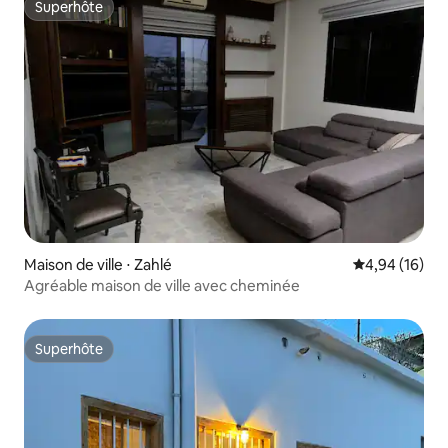
Superhôte
Superhôte
Maison de ville ⋅ Zahlé
Évaluation mo
4,94 (16)
Agréable maison de ville avec cheminée
Superhôte
Superhôte