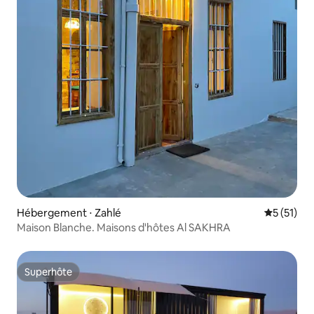
Hébergement ⋅ Zahlé
Évaluation
5 (51)
Maison Blanche. Maisons d'hôtes Al SAKHRA
Superhôte
Superhôte