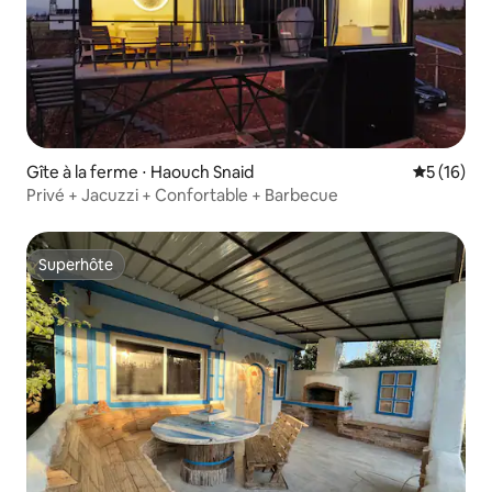
Gîte à la ferme ⋅ Haouch Snaid
Évaluation
5 (16)
Privé + Jacuzzi + Confortable + Barbecue
Superhôte
Superhôte