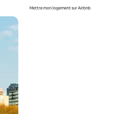
Mettre mon logement sur Airbnb
sant glisser.