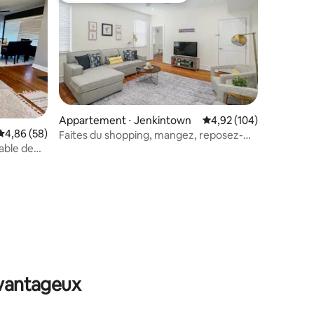
ntaires : 4,92 sur 5
Appartement ⋅ Jenkintown
Évaluation moyenne sur
4,92 (104)
Évaluation moyenne sur la base de 58 commentaires : 4,86 sur 5
4,86 (58)
Faites du shopping, mangez, reposez-
able de
vous : appartement d'une chambre avec
parking gratuit sur place
avantageux