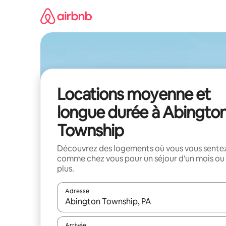
Aller
directement
au
contenu
Locations moyenne et
longue durée à Abingto
Township
Découvrez des logements où vous vous sente
comme chez vous pour un séjour d'un mois ou
plus.
Adresse
Lorsque les résultats s'affichent, utilisez les flèc
Arrivée