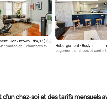
ent ⋅ Jenkintown
Évaluation moyenne sur la base de 165 comme
4,92 (165)
Hébergement ⋅ Roslyn
n : maison de 3 chambres avec
Logement lumineux et confort
s de Philadelphie
3 chambres à Abington Près de
Philadelphie
ur la base de 7 commentaires : 4,57 sur 5
t d'un chez-soi et des tarifs mensuels 