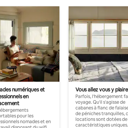
des numériques et
Vous allez vous y plaire
essionnels en
Parfois, l'hébergement fai
voyage. Qu'il s'agisse de
acement
cabanes à flanc de falais
hébergements
de péniches tranquilles, 
rtables pour les
locations sont dotées de
ssionnels nomades et en
caractéristiques uniques
ravail disposant du wifi