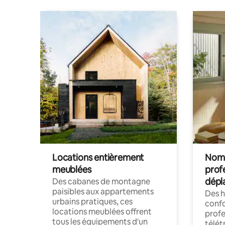
Locations entièrement
Noma
meublées
prof
dépl
Des cabanes de montagne
paisibles aux appartements
Des 
urbains pratiques, ces
confo
locations meublées offrent
profe
tous les équipements d'un
télét