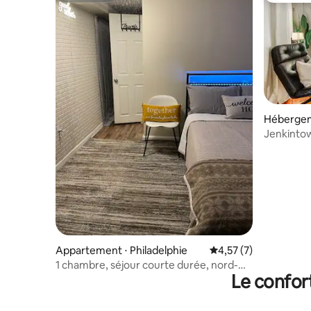
Hébergem
Jenkintow
sauna prè
Appartement ⋅ Philadelphie
Évaluation moyenne s
4,57 (7)
1 chambre, séjour courte durée, nord-
Le confor
est de Philadelphie, place de
stationnement dédiée