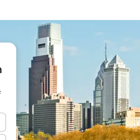
n
z
hes vers le haut et vers le bas pour les parcourir ou en appuyant et en fai