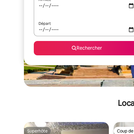
Départ
Rechercher
Loca
Superhôte
Coup de
Superhôte
Coup de