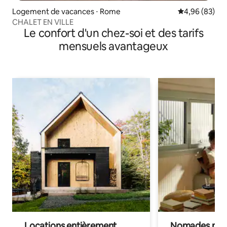
Logement de vacances ⋅ Rome
Évaluation mo
4,96 (83)
CHALET EN VILLE
Le confort d'un chez-soi et des tarifs
mensuels avantageux
Locations entièrement
Nomades num