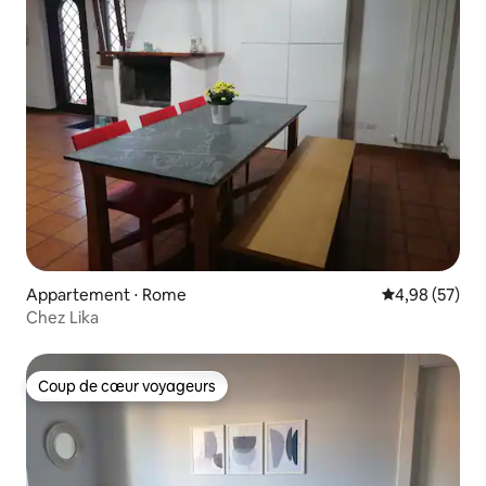
Appartement ⋅ Rome
Évaluation mo
4,98 (57)
Chez Lika
Coup de cœur voyageurs
Coup de cœur voyageurs