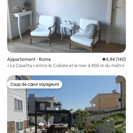
Appartement ⋅ Rome
Évaluation moy
4,94 (140)
« La Casetta » entre le Colisée et la mer à 400 m du métro
Coup de cœur voyageurs
Coup de cœur voyageurs