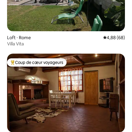
Loft ⋅ Rome
Évaluation mo
4,88 (68)
Villa Vita
Coup de cœur voyageurs
Coups de cœur voyageurs les plus appréciés