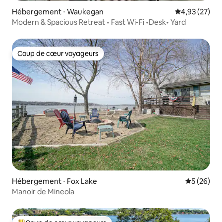
Hébergement ⋅ Waukegan
Évaluation mo
4,93 (27)
Modern & Spacious Retreat • Fast Wi-Fi •Desk• Yard
Coup de cœur voyageurs
Coup de cœur voyageurs
Hébergement ⋅ Fox Lake
Évaluation
5 (26)
Manoir de Mineola