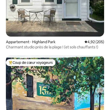
Appartement ⋅ Highland Park
Évaluation moy
4,92 (205)
Charmant studio près de la plage ! (et sols chauffants !)
Coup de cœur voyageurs
Coups de cœur voyageurs les plus appréciés