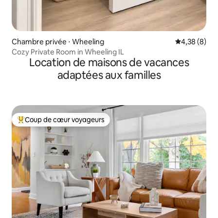
Chambre privée ⋅ Wheeling
Évaluation m
4,38 (8)
Cozy Private Room in Wheeling IL
Location de maisons de vacances
adaptées aux familles
Coup de cœur voyageurs
Coups de cœur voyageurs les plus appréciés