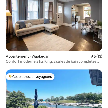
Appartement ⋅ Waukegan
Évaluation
5 (13)
Confort moderne 2 lits King, 2 salles de bain complètes
près de la base navale
Coup de cœur voyageurs
Coups de cœur voyageurs les plus appréciés