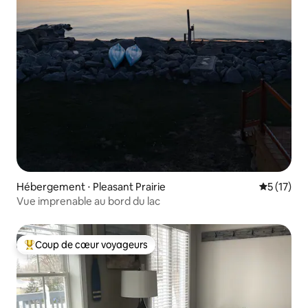
Hébergement ⋅ Pleasant Prairie
Évaluation
5 (17)
Vue imprenable au bord du lac
Coup de cœur voyageurs
Coups de cœur voyageurs les plus appréciés