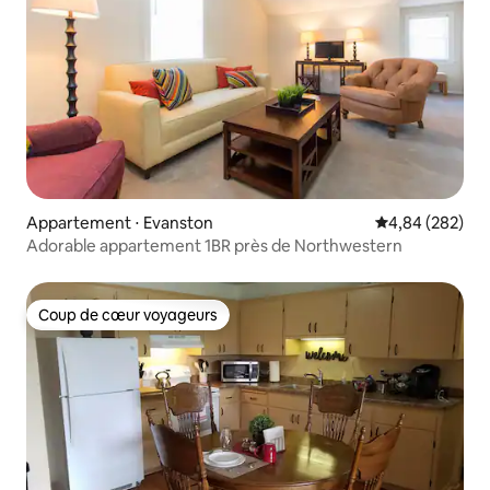
Appartement ⋅ Evanston
Évaluation moy
4,84 (282)
Adorable appartement 1BR près de Northwestern
Coup de cœur voyageurs
Coup de cœur voyageurs