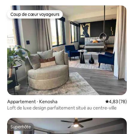
paddle | Chiens acceptés
Coup de cœur voyageurs
Coup de cœur voyageurs
Appartement ⋅ Kenosha
Évaluation mo
4,83 (78)
Loft de luxe design parfaitement situé au centre-ville
Superhôte
Superhôte