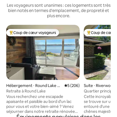
Les voyageurs sont unanimes : ces logements sont très
bien notés en termes d'emplacement, de propreté et
plus encore.
Coup de cœur voyageurs
Coup de cœur 
Coups de cœur voyageurs les plus appréciés
Coups de cœur vo
Hébergement ⋅ Round Lake Be
Évaluation moyenne sur la ba
5 (206)
Suite ⋅ Riverwood
ach
Retraite à Round Lake
Quartier principal
des commodités u
Vous recherchez une escapade
Cette incroyable m
apaisante et paisible au bord d'un lac
se trouve sur un t
pour vous et votre bien-aimé ? Venez
entouré d'une pel
séjourner dans notre retraite rénovée
chênes majestueux
avec accès privé au bord de l'eau à
amoureux de la na