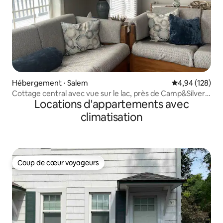
Hébergement ⋅ Salem
Évaluation moy
4,94 (128)
Cottage central avec vue sur le lac, près de Camp&Silver
Locations d'appartements avec
Lakes
climatisation
Coup de cœur voyageurs
Coup de cœur voyageurs