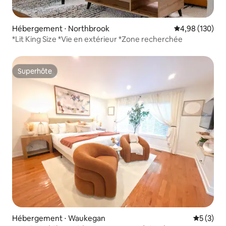
Hébergement ⋅ Northbrook
Évaluation moy
4,98 (130)
*Lit King Size *Vie en extérieur *Zone recherchée
Superhôte
Superhôte
Hébergement ⋅ Waukegan
Évaluatio
5 (3)