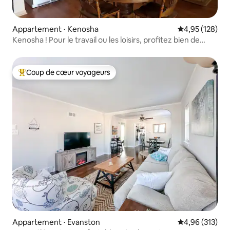
Appartement ⋅ Kenosha
Évaluation moy
4,95 (128)
Kenosha ! Pour le travail ou les loisirs, profitez bien de
votre séjour !
Coup de cœur voyageurs
Coups de cœur voyageurs les plus appréciés
Appartement ⋅ Evanston
Évaluation moy
4,96 (313)