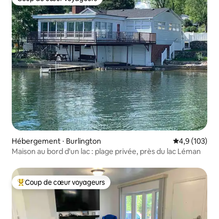
Coup de cœur voyageurs
Hébergement ⋅ Burlington
Évaluation mo
4,9 (103)
Maison au bord d'un lac : plage privée, près du lac Léman
Coup de cœur voyageurs
Coups de cœur voyageurs les plus appréciés