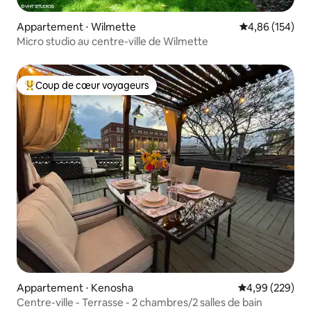
Appartement ⋅ Wilmette
Évaluation moy
4,86 (154)
Micro studio au centre-ville de Wilmette
Coup de cœur voyageurs
Coups de cœur voyageurs les plus appréciés
Appartement ⋅ Kenosha
Évaluation moy
4,99 (229)
Centre-ville - Terrasse - 2 chambres/2 salles de bain