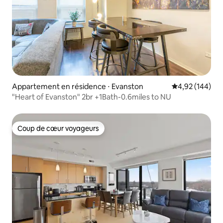
Appartement en résidence ⋅ Evanston
Évaluation moy
4,92 (144)
"Heart of Evanston" 2br +1Bath-0.6miles to NU
Coup de cœur voyageurs
Coup de cœur voyageurs