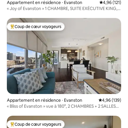
Appartement en résidence ⋅ Evanston
Évaluation moy
4,96 (121)
« Joy of Evanston » 1 CHAMBRE, SUITE EXÉCUTIVE KING,
piscine+salle de sport
Coup de cœur voyageurs
Coups de cœur voyageurs les plus appréciés
Appartement en résidence ⋅ Evanston
Évaluation moy
4,96 (139)
« Bliss of Evanston » vue à 180°, 2 CHAMBRES + 2 SALLES
DE BAIN Urbanlux
Coup de cœur voyageurs
Coups de cœur voyageurs les plus appréciés