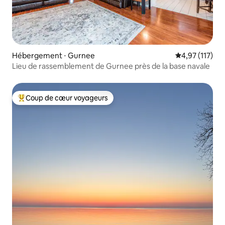
Hébergement ⋅ Gurnee
Évaluation moy
4,97 (117)
Lieu de rassemblement de Gurnee près de la base navale
Coup de cœur voyageurs
Coups de cœur voyageurs les plus appréciés