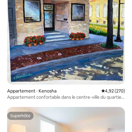
Appartement ⋅ Kenosha
Évaluation moy
4,92 (270)
Appartement confortable dans le centre-ville du quartier
des arts
Superhôte
Superhôte