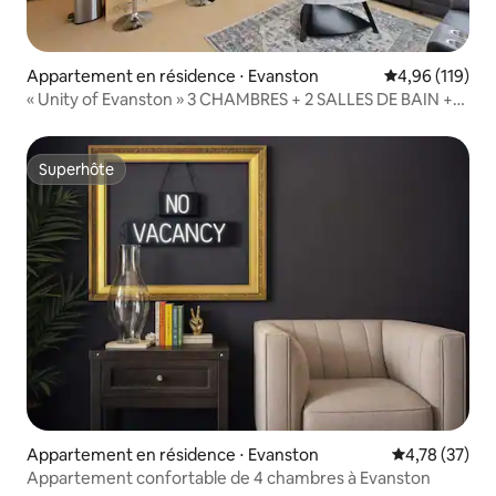
Appartement en résidence ⋅ Evanston
Évaluation moy
4,96 (119)
« Unity of Evanston » 3 CHAMBRES + 2 SALLES DE BAIN +
piscine
Superhôte
Superhôte
Appartement en résidence ⋅ Evanston
Évaluation mo
4,78 (37)
Appartement confortable de 4 chambres à Evanston