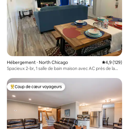
Hébergement ⋅ North Chicago
Évaluation mo
4,9 (129)
Spacieux 2-br, 1 salle de bain maison avec AC près de la
base navale
Coup de cœur voyageurs
Coups de cœur voyageurs les plus appréciés