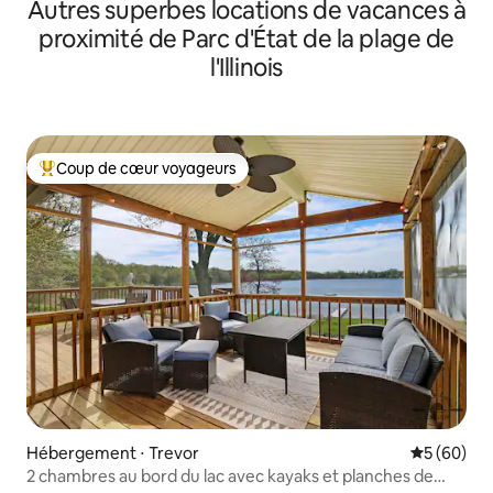
Autres superbes locations de vacances à
proximité de Parc d'État de la plage de
l'Illinois
Coup de cœur voyageurs
Coups de cœur voyageurs les plus appréciés
Hébergement ⋅ Trevor
Évaluation
5 (60)
2 chambres au bord du lac avec kayaks et planches de