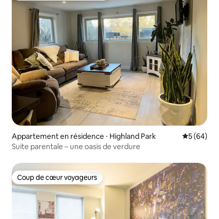
Appartement en résidence ⋅ Highland Park
Évaluation
5 (64)
Suite parentale – une oasis de verdure
Coup de cœur voyageurs
Coup de cœur voyageurs