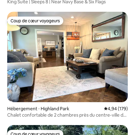
King Suite | Sleeps 8 | Near Navy Base & Six Flags
Coup de cœur voyageurs
Coup de cœur voyageurs
Hébergement ⋅ Highland Park
Évaluation moy
4,94 (179)
Chalet confortable de 2 chambres près du centre-ville de
Highland Park
Coup de cœur voyageurs