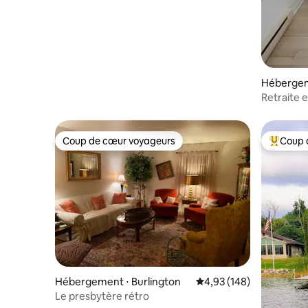
Hébergem
Retraite e
Coup de cœur voyageurs
Coup 
Coup de cœur voyageurs
Coups de
Hébergement ⋅ Burlington
Évaluation moyenne sur 
4,93 (148)
Le presbytère rétro