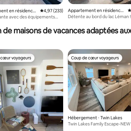
Appartement en résidence ⋅
É
la base de 129 commentaires : 4,89 sur 5
ent en résidence ⋅
Évaluation moyenne sur la base de 233 commen
4,97 (233)
Lac de Genève
enève
Détente au bord du lac Léman !
axante avec des équipements
s !
 de maisons de vacances adaptées aux
 cœur voyageurs
Coup de cœur voyageurs
 cœur voyageurs
Coup de cœur voyageurs
sur la base de 60 commentaires : 5 sur 5
Hébergement ⋅ Twin Lakes
Twin Lakes Family Escape-NE
Lake Access!