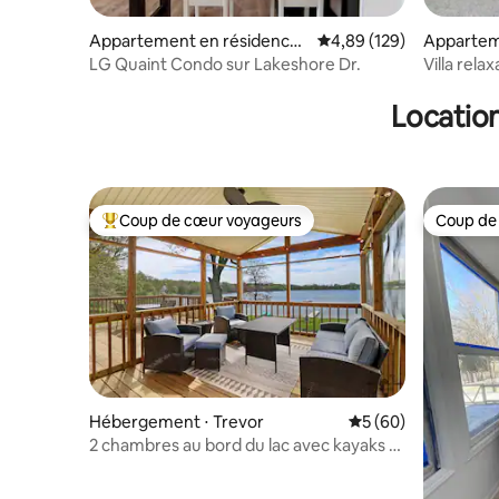
Appartement en résidence ⋅
Évaluation moyenne sur 
4,89 (129)
Appartem
Lac de Genève
Lac de G
LG Quaint Condo sur Lakeshore Dr.
Villa rel
incroyable
Location
Coup de cœur voyageurs
Coup de
Coups de cœur voyageurs les plus appréciés
Coup de
Hébergement ⋅ Trevor
Évaluation moyenne 
5 (60)
2 chambres au bord du lac avec kayaks et
planches de paddle | Chiens acceptés