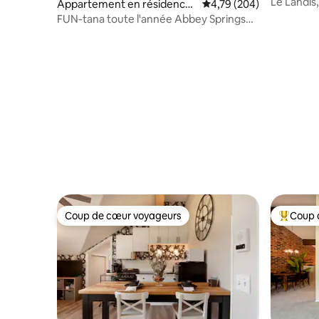
Lac de G
Le Landis
Appartement en résidence
Évaluation moyenne sur 
4,79 (204)
king size
⋅ Fontana-on-Geneva Lake
FUN-tana toute l'année Abbey Springs
Fontana WI
Coup de cœur voyageurs
Coup 
Coup de cœur voyageurs
Coups de