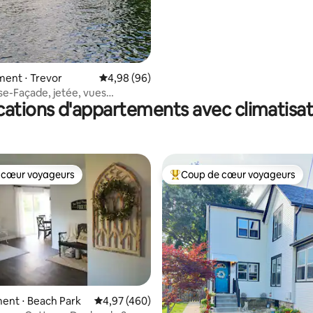
sauna (4 couchages)
ent ⋅ Trevor
Évaluation moyenne sur la base de 96 commen
4,98 (96)
e-Façade, jetée, vues
cations d'appartements avec climatisat
es, kayaks
 cœur voyageurs
Coup de cœur voyageurs
 cœur voyageurs
Coups de cœur voyageurs les p
ent ⋅ Beach Park
Évaluation moyenne sur la base de 460 commen
4,97 (460)