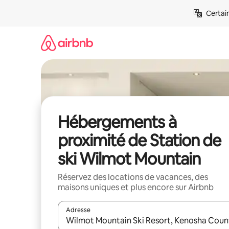
Aller
Certai
directement
au
contenu
Hébergements à
proximité de Station de
ski Wilmot Mountain
Réservez des locations de vacances, des
maisons uniques et plus encore sur Airbnb
Adresse
Lorsque les résultats s'affichent, utilisez les flèc