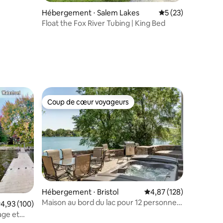
Hébergement ⋅ Salem Lakes
Évaluation moyenne
5 (23)
Float the Fox River Tubing | King Bed
ntaires : 4,95 sur 5
Coup de cœur voyageurs
Coup de cœur voyageurs
Hébergement ⋅ Bristol
Évaluation moyenne sur
4,87 (128)
Maison au bord du lac pour 12 personnes
valuation moyenne sur la base de 100 commentaires : 4,93 sur 5
4,93 (100)
– Bain à remous/bateau/animaux de
age et
compagnie/ski