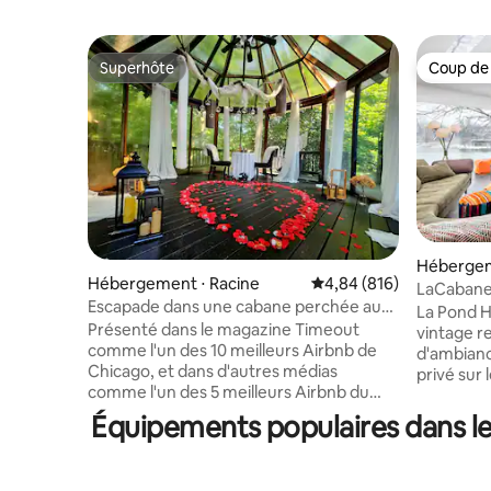
Superhôte
Coup de
Superhôte
Coup de
Hébergem
Hébergement ⋅ Racine
Évaluation moyenne sur 
4,84 (816)
LaCaban
Escapade dans une cabane perchée au
La Pond H
Wisconsin !
Présenté dans le magazine Timeout
vintage re
comme l'un des 10 meilleurs Airbnb de
d'ambianc
Chicago, et dans d'autres médias
privé sur
comme l'un des 5 meilleurs Airbnb du
Retreat Ce
Wisconsin et le plus romantique, cet
lente et 
Équipements populaires dans le
espace offre une expérience immersive
chênes de
en pleine nature, avec vue sur un
ciel. D'i
ruisseau et des bois, et tout le confort
blottir, s