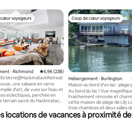
 cœur voyageurs
Coup de cœur voyageurs
 cœur voyageurs
Coup de cœur voyageurs
ent ⋅ Richmond
Évaluation moyenne sur la base de 238 commen
4,96 (238)
la base de 816 commentaires : 4,84 sur 5
eEnVerre@HackmatackRetreat
Hébergement ⋅ Burlington
ouse, une cabane en verre
Maison au bord d'un lac : plage 
mplie d'art, de vues sur l'eau et
près du lac Léman
Au bord du lac ! Vue magnifique
es éclectiques, perchée en
Fraîchement rénovée et charm
 le terrain sacré du Hackmatack
cette maison de plage de Lily L
nter. Prairie indigène, rivière
trois chambres et deux salles d
sinueuse, deux étangs, des
s locations de vacances à proximité de
complètes est pratiquement 
 plus de 200 ans et un grand
au-dessus de l'eau, de sorte q
nnombrables endroits pour se
pouvez profiter de la vue magn
e rassembler, se concentrer : des
le lac depuis le salon et la terra