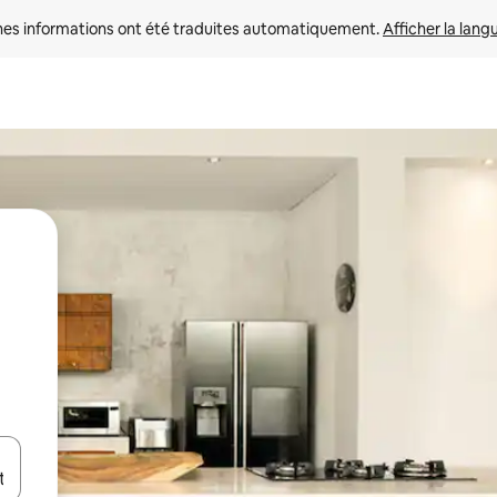
nes informations ont été traduites automatiquement. 
Afficher la lang
hes vers le haut et vers le bas pour les parcourir ou en appuyant et en fai