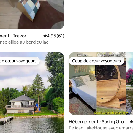
ent ⋅ Trevor
Évaluation moyenne sur la base de 61 comme
4,95 (61)
nsoleillée au bord du lac
de cœur voyageurs
Coup de cœur voyageurs
 cœur voyageurs les plus appréciés
Coup de cœur voyageurs
la base de 148 commentaires : 4,93 sur 5
Hébergement ⋅ Spring Grov
É
e
Pelican LakeHouse avec amarr