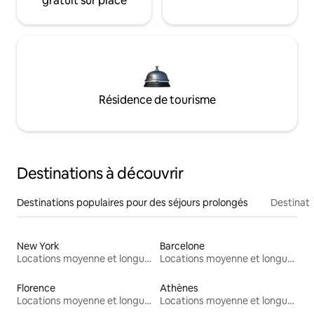
gratuit sur place
Résidence de tourisme
Destinations à découvrir
Destinations populaires pour des séjours prolongés
Destinati
New York
Barcelone
Locations moyenne et longue durée
Locations moyenne et longue durée
Florence
Athènes
Locations moyenne et longue durée
Locations moyenne et longue durée