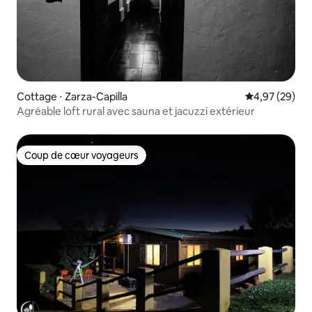
Cottage ⋅ Zarza-Capilla
Évaluation mo
4,97 (29)
Agréable loft rural avec sauna et jacuzzi extérieur
Coup de cœur voyageurs
Coup de cœur voyageurs