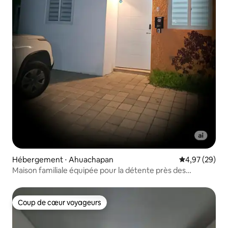
Hébergement ⋅ Ahuachapan
Évaluation mo
4,97 (29)
Maison familiale équipée pour la détente près des
thermes
Coup de cœur voyageurs
Coup de cœur voyageurs