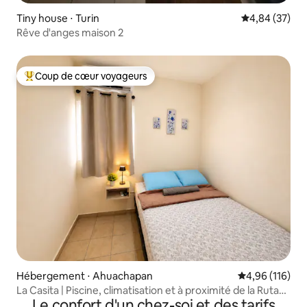
Tiny house ⋅ Turin
Évaluation mo
4,84 (37)
Rêve d'anges maison 2
Coup de cœur voyageurs
Coups de cœur voyageurs les plus appréciés
Hébergement ⋅ Ahuachapan
Évaluation moy
4,96 (116)
La Casita | Piscine, climatisation et à proximité de la Ruta
Le confort d'un chez-soi et des tarifs
las Flores