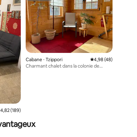
ntaires : 4,85 sur 5
Cabane ⋅ Tzippori
Évaluation moyenne su
4,98 (48)
Charmant chalet dans la colonie de
Tzipori
valuation moyenne sur la base de 189 commentaires : 4,82 sur 5
4,82 (189)
avantageux