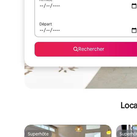
Départ
Rechercher
Loca
Superhôte
Superhô
Superhôte
Superhô