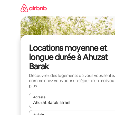
Aller
directement
au
contenu
Locations moyenne et
longue durée à Ahuzat
Barak
Découvrez des logements où vous vous sente
comme chez vous pour un séjour d'un mois ou
plus.
Adresse
Lorsque les résultats s'affichent, utilisez les flèc
Arrivée