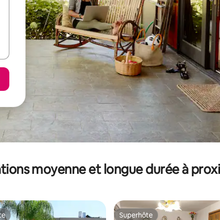
tions moyenne et longue durée à prox
te
Superhôte
te
Superhôte