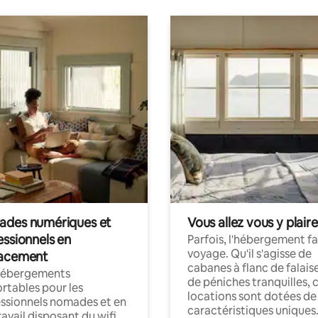
des numériques et
Vous allez vous y plaire
essionnels en
Parfois, l'hébergement fai
voyage. Qu'il s'agisse de
acement
cabanes à flanc de falais
hébergements
de péniches tranquilles, 
rtables pour les
locations sont dotées de
ssionnels nomades et en
caractéristiques uniques
ravail disposant du wifi