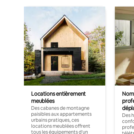
Locations entièrement
Noma
meublées
prof
dépl
Des cabanes de montagne
paisibles aux appartements
Des 
urbains pratiques, ces
confo
locations meublées offrent
profe
tous les équipements d'un
télét