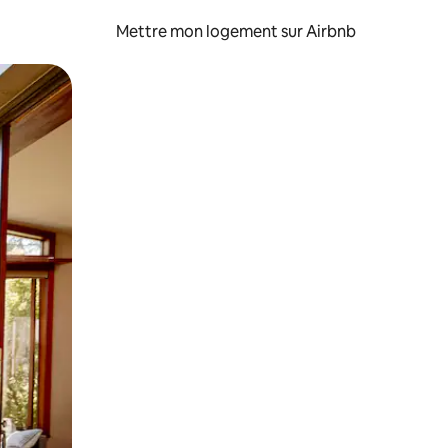
Mettre mon logement sur Airbnb
sant glisser.