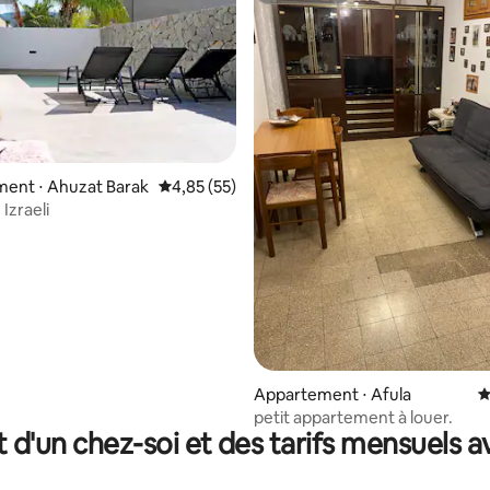
ent ⋅ Ahuzat Barak
Évaluation moyenne sur la base de 55 comme
4,85 (55)
 la base de 172 commentaires : 4,95 sur 5
Izraeli
Appartement ⋅ Afula
É
petit appartement à louer.
t d'un chez-soi et des tarifs mensuels 