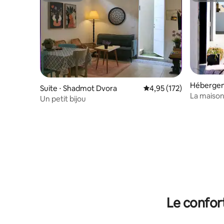
Hébergem
Suite ⋅ Shadmot Dvora
Évaluation moyenne sur
4,95 (172)
La maison 
Un petit bijou
Le confor