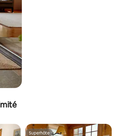
imité
Superhôte
Superhôte