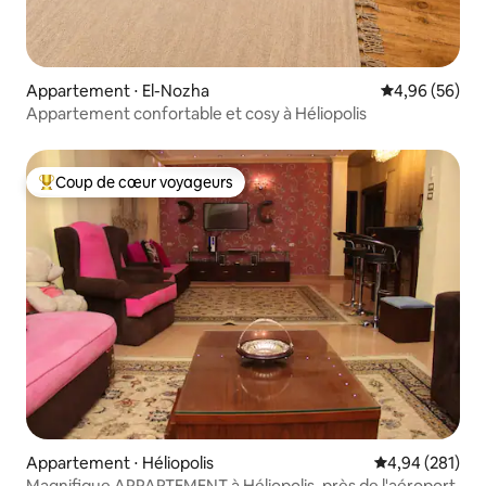
Appartement ⋅ El-Nozha
Évaluation mo
4,96 (56)
Appartement confortable et cosy à Héliopolis
Coup de cœur voyageurs
Coups de cœur voyageurs les plus appréciés
Appartement ⋅ Héliopolis
Évaluation moy
4,94 (281)
Magnifique APPARTEMENT à Héliopolis, près de l'aéroport