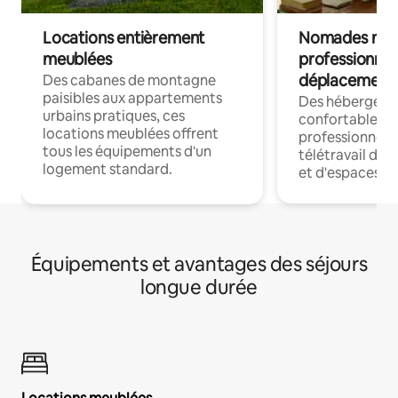
Locations entièrement
Nomades num
meublées
professionnel
déplacement
Des cabanes de montagne
paisibles aux appartements
Des hébergem
urbains pratiques, ces
confortables p
locations meublées offrent
professionnels
tous les équipements d'un
télétravail dis
logement standard.
et d'espaces de
Équipements et avantages des séjours
longue durée