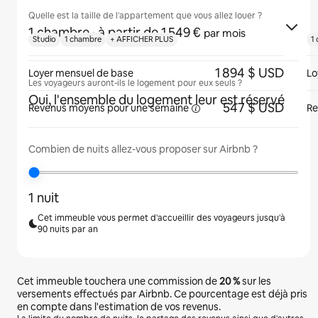
Quelle est la taille de l'appartement que vous allez louer ?
1 chambre
· à partir de 1 549 €
par mois
Studio
1 chambre
+ AFFICHER PLUS
1
1 894 $ USD
Loyer mensuel de base
Lo
Les voyageurs auront-ils le logement pour eux seuls ?
Oui, l'ensemble du logement leur est réservé
547 $ USD
Revenus moyens pour une
semaine
Re
Combien de nuits allez-vous proposer sur Airbnb ?
1 nuit
Cet immeuble vous permet d'accueillir des voyageurs jusqu'à
90 nuits par an
Cet immeuble touchera une commission de
20 %
sur les
versements effectués par Airbnb. Ce pourcentage est déjà pris
en compte dans l'estimation de vos revenus.