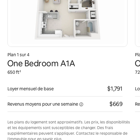
Plan 1 sur 4
Pl
One Bedroom A1A
O
650 ft²
72
$1,791
Loyer mensuel de base
Lo
$669
Revenus moyens pour une
semaine
Re
Les plans du logement sont approximatifs. Les prix, les disponibilités
et les équipements sont susceptibles de changer. Des frais
supplémentaires peuvent s'appliquer. Contactez le responsable de
l'immeuble pour en savoir plus.